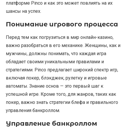
платформе Pinco и как это может повлиять на их
шансы на успех.
Понимание игрового процесса
Перед тем как погрузиться в мир онлайн-казино,
важно разобраться в его механике. Женщины, как и
мужчины, должны понимать, что каждая игра
обладает своими уникальными правилами и
стратегиями. Pinco предлагает широкий спектр игр,
включая покер, блэкджек, рулетку и игровые
автоматы. Знание основ — это первый шаг к
успешной игре. Кроме того, для жанров, таких как
покер, важно знать стратегии блефа и правильного
управления банкроллом.
Управление банкроллом