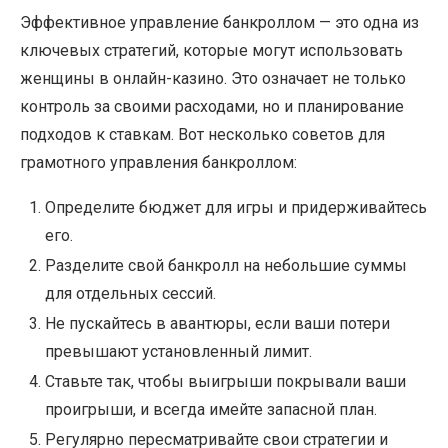
Эффективное управление банкроллом — это одна из
ключевых стратегий, которые могут использовать
женщины в онлайн-казино. Это означает не только
контроль за своими расходами, но и планирование
подходов к ставкам. Вот несколько советов для
грамотного управления банкроллом:
Определите бюджет для игры и придерживайтесь
его.
Разделите свой банкролл на небольшие суммы
для отдельных сессий.
Не пускайтесь в авантюры, если ваши потери
превышают установленный лимит.
Ставьте так, чтобы выигрыши покрывали ваши
проигрыши, и всегда имейте запасной план.
Регулярно пересматривайте свои стратегии и