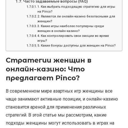
Часто задаваемые вопросы (FAQ)
1. Как выбрать подходящую стратегию для игры
на Pinco?
2. Являются ли онлайн-казино безопасными для
женщин?
3. Какие игры наиболее популярны среди
женщин в онлайн-казино?
4. Как контролировать свои эмоции во время
игры?
5. Какие бонусы доступны для женщин на Pinco?
Стратегии женщин в
онлайн-казино: Что
предлагает Pinco?
В современном мире азартных игр женщины все
чаще занимают активные позиции, и онлайн-казино
становится ареной для применения различных
стратегий. В этой статье мы рассмотрим, какие
подходы женщины могут использовать в играх на