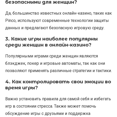
безопасными для женщин?
Да, большинство известных онлайн-казино, таких как
Pinco, используют современные технологии защиты
данных и предлагают безопасную игровую среду.
3. Какие игры наиболее популярны
среди женщин в онлайн-казино?
Популярными играми среди женщин являются
блэкджек, покер и игровые автоматы, так как они
позволяют применять различные стратегии и тактики.
4. Как контролировать свои эмоции во
время игры?
Важно установить правила для самой себя и избегать
игр в состоянии стресса. Также может помочь
обсуждение игры с друзьями и поддержка