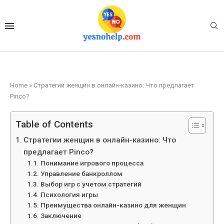
Home
»
Стратегии женщин в онлайн-казино: Что предлагает
Pinco?
Table of Contents
Стратегии женщин в онлайн-казино: Что
предлагает Pinco?
Понимание игрового процесса
Управление банкроллом
Выбор игр с учетом стратегий
Психология игры
Преимущества онлайн-казино для женщин
Заключение