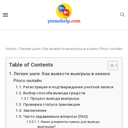
Home
»
Легкие шаги: Как вывести выигрыш в казино Pinco онлайн
Table of Contents
Легкие шаги: Как вывести выигрыш в казино
Pinco онлайн
Регистрация и подтверждение учетной записи
Выбор способа вывода средств
Процесс вывода выигрыша
Проверка статуса транзакции
Заключение
Часто задаваемые вопросы (FAQ)
1. Какие документы нужны для вывода
выигрыша?