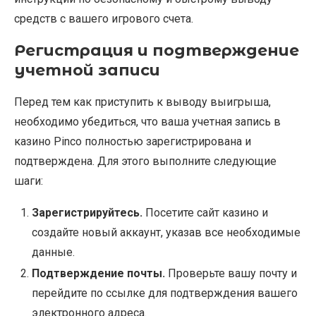
средств с вашего игрового счета.
Регистрация и подтверждение
учетной записи
Перед тем как приступить к выводу выигрыша,
необходимо убедиться, что ваша учетная запись в
казино Pinco полностью зарегистрирована и
подтверждена. Для этого выполните следующие
шаги:
Зарегистрируйтесь.
Посетите сайт казино и
создайте новый аккаунт, указав все необходимые
данные.
Подтверждение почты.
Проверьте вашу почту и
перейдите по ссылке для подтверждения вашего
электронного адреса.