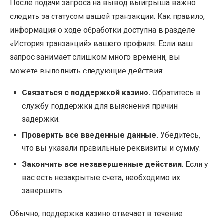
После подачи запроса на вывод выигрыша важно
следить за статусом вашей транзакции. Как правило,
информация о ходе обработки доступна в разделе
«История транзакций» вашего профиля. Если ваш
запрос занимает слишком много времени, вы
можете выполнить следующие действия:
Связаться с поддержкой казино.
Обратитесь в
службу поддержки для выяснения причин
задержки.
Проверить все введенные данные.
Убедитесь,
что вы указали правильные реквизиты и сумму.
Закончить все незавершенные действия.
Если у
вас есть незакрытые счета, необходимо их
завершить.
Обычно, поддержка казино отвечает в течение