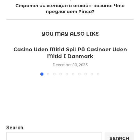
Стратегии женщин в онлайн-казино: Что
предлагает Pinco?
YOU MAY ALSO LIKE
Casino Uden Mitid Spil På Casinoer Uden
Mitid I Danmark
December 30, 2025
Search
SEARCH