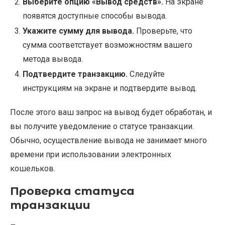
Выберите опцию «Вывод средств».
На экране
появятся доступные способы вывода.
Укажите сумму для вывода.
Проверьте, что
сумма соответствует возможностям вашего
метода вывода.
Подтвердите транзакцию.
Следуйте
инструкциям на экране и подтвердите вывод.
После этого ваш запрос на вывод будет обработан, и
вы получите уведомление о статусе транзакции.
Обычно, осуществление вывода не занимает много
времени при использовании электронных
кошельков.
Проверка статуса
транзакции