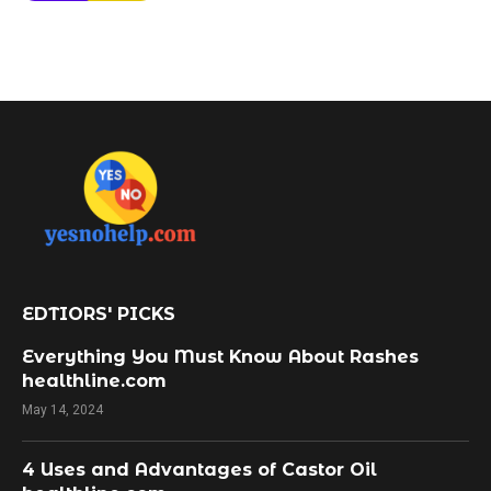
EDTIORS' PICKS
Everything You Must Know About Rashes
healthline.com
May 14, 2024
4 Uses and Advantages of Castor Oil