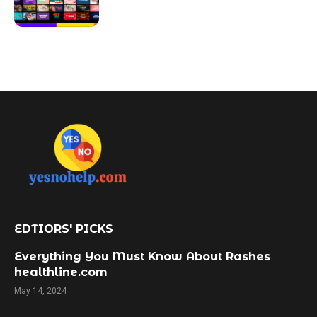
EDTIORS' PICKS
Everything You Must Know About Rashes
healthline.com
May 14, 2024