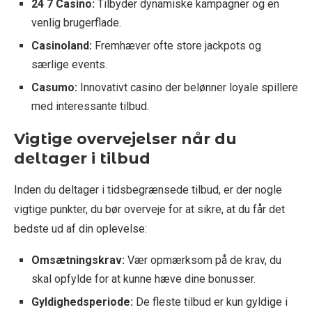
24 7 Casino:
Tilbyder dynamiske kampagner og en
venlig brugerflade.
Casinoland:
Fremhæver ofte store jackpots og
særlige events.
Casumo:
Innovativt casino der belønner loyale spillere
med interessante tilbud.
Vigtige overvejelser når du
deltager i tilbud
Inden du deltager i tidsbegrænsede tilbud, er der nogle
vigtige punkter, du bør overveje for at sikre, at du får det
bedste ud af din oplevelse:
Omsætningskrav:
Vær opmærksom på de krav, du
skal opfylde for at kunne hæve dine bonusser.
Gyldighedsperiode:
De fleste tilbud er kun gyldige i