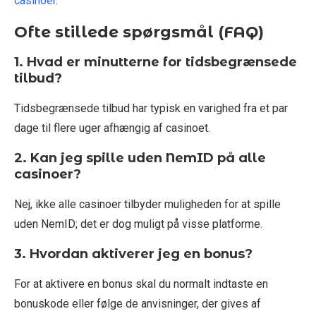
casinoer
.
Ofte stillede spørgsmål (FAQ)
1. Hvad er minutterne for tidsbegrænsede
tilbud?
Tidsbegrænsede tilbud har typisk en varighed fra et par
dage til flere uger afhængig af casinoet.
2. Kan jeg spille uden NemID på alle
casinoer?
Nej, ikke alle casinoer tilbyder muligheden for at spille
uden NemID; det er dog muligt på visse platforme.
3. Hvordan aktiverer jeg en bonus?
For at aktivere en bonus skal du normalt indtaste en
bonuskode eller følge de anvisninger, der gives af