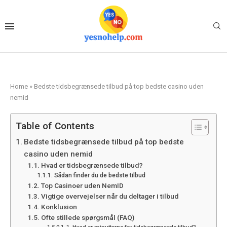
Home
»
Bedste tidsbegrænsede tilbud på top bedste casino uden
nemid
Table of Contents
Bedste tidsbegrænsede tilbud på top bedste
casino uden nemid
Hvad er tidsbegrænsede tilbud?
Sådan finder du de bedste tilbud
Top Casinoer uden NemID
Vigtige overvejelser når du deltager i tilbud
Konklusion
Ofte stillede spørgsmål (FAQ)