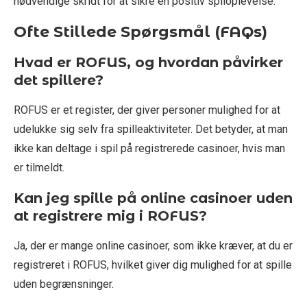
nødvendige skridt for at sikre en positiv spiloplevelse.
Ofte Stillede Spørgsmål (FAQs)
Hvad er ROFUS, og hvordan påvirker
det spillere?
ROFUS er et register, der giver personer mulighed for at
udelukke sig selv fra spilleaktiviteter. Det betyder, at man
ikke kan deltage i spil på registrerede casinoer, hvis man
er tilmeldt.
Kan jeg spille på online casinoer uden
at registrere mig i ROFUS?
Ja, der er mange online casinoer, som ikke kræver, at du er
registreret i ROFUS, hvilket giver dig mulighed for at spille
uden begrænsninger.