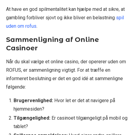
At have en god spilmentalitet kan hjælpe med at sikre, at
gambling forbliver sjovt og ikke bliver en belastning
spil
uden om rofus
.
Sammenligning af Online
Casinoer
Når du skal vælge et online casino, der opererer uden om
ROFUS, er sammenligning vigtigt. For at træffe en
informeret beslutning er det en god idé at sammenligne
følgende:
Brugervenlighed:
Hvor let er det at navigere på
hjemmesiden?
Tilgængelighed:
Er casinoet tilgængeligt på mobil og
tablet?