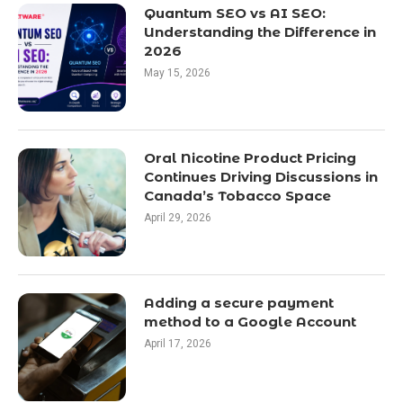
Quantum SEO vs AI SEO:
Understanding the Difference in
2026
May 15, 2026
Oral Nicotine Product Pricing
Continues Driving Discussions in
Canada’s Tobacco Space
April 29, 2026
Adding a secure payment
method to a Google Account
April 17, 2026