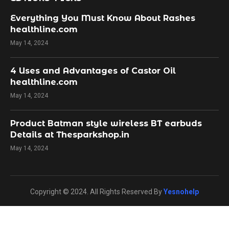
Everything You Must Know About Rashes
healthline.com
May 14, 2024
4 Uses and Advantages of Castor Oil
healthline.com
May 14, 2024
Product Batman style wireless BT earbuds
Details at Thesparkshop.in
May 14, 2024
Copyright © 2024. All Rights Reserved By
Yesnohelp