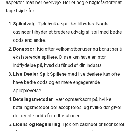
aspekter, man bør overveje. Her er nogle nøglefaktorer at
tage højde for:
Spiludvalg:
Tjek hvilke spil der tilbydes. Nogle
casinoer tilbyder et bredere udvalg af spil med bedre
odds end andre.
Bonusser:
Kig efter velkomstbonuser og bonusser til
eksisterende spillere. Disse kan have en stor
indflydelse på, hvad du får ud af din indsats.
Live Dealer Spil:
Spillene med live dealere kan ofte
have bedre odds og en mere engagerende
spiloplevelse.
Betalingsmetoder:
Vær opmærksom på, hvilke
betalingsmetoder der accepteres, og hvilke der giver
de bedste odds for udbetalinger.
Licens og Regulering:
Tjek om casinoet er licenseret