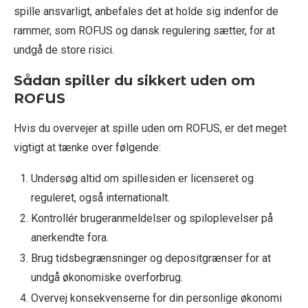
spille ansvarligt, anbefales det at holde sig indenfor de
rammer, som ROFUS og dansk regulering sætter, for at
undgå de store risici.
Sådan spiller du sikkert uden om
ROFUS
Hvis du overvejer at spille uden om ROFUS, er det meget
vigtigt at tænke over følgende:
Undersøg altid om spillesiden er licenseret og
reguleret, også internationalt.
Kontrollér brugeranmeldelser og spiloplevelser på
anerkendte fora.
Brug tidsbegrænsninger og depositgrænser for at
undgå økonomiske overforbrug.
Overvej konsekvenserne for din personlige økonomi