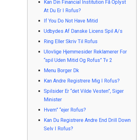
Kan Din Financial Institution Få Oplyst
At Du Er I Rofus?
If You Do Not Have Mitid
Udbydes Af Danske Licens Spil A/s
Ring Eller Skriv Til Rofus
Ulovlige Hjemmesider Reklamerer For
“spil Uden Mitid Og Rofus” Tv 2
Menu Borger Dk
Kan Andre Registrere Mig I Rofus?
Spilsider Er “det Vilde Vesten”, Siger
Minister
Hvem” “ejer Rofus?
Kan Du Registrere Andre End Drill Down
Selv I Rofus?