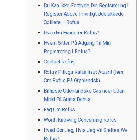
Du Kan Ikke Fortryde Din Registrering I
Register Above Frivilligt Udelukkede
Spillere – Rofus
Hvordan Fungerer Rofus?
Hvem Sitter På Adgang Til Min
Registrering I Rofus?
Contact Rofus
Rofus Pillugu Kalaallisut Atuarit (læs
Om Rofus På Grønlandsk)
Billigste Udenlandske Casinoer Uden
Mitid Få Gratis Bonus
Faq Om Rofus
Worth Knowing Concerning Rofus
Hvad Gør Jeg, Hvis Jeg Vil Slettes We
Rofus?