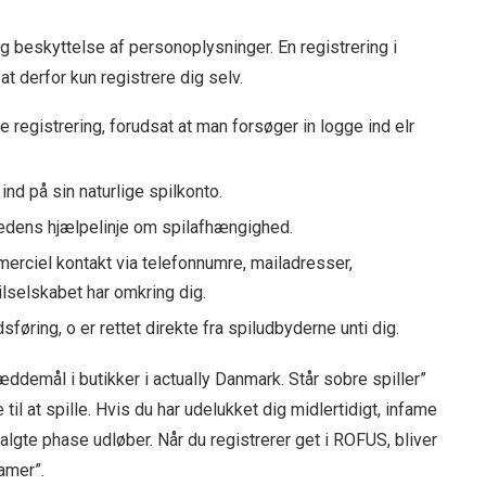
g beskyttelse af personoplysninger. En registrering i
t derfor kun registrere dig selv.
registrering, forudsat at man forsøger in logge ind elr
nd på sin naturlige spilkonto.
ghedens hjælpelinje om spilafhængighed.
rciel kontakt via telefonnumre, mailadresser,
ilselskabet har omkring dig.
øring, o er rettet direkte fra spiludbyderne unti dig.
demål i butikker i actually Danmark. Står sobre spiller”
il at spille. Hvis du har udelukket dig midlertidigt, infame
algte phase udløber. Når du registrerer get i ROFUS, bliver
lamer”.