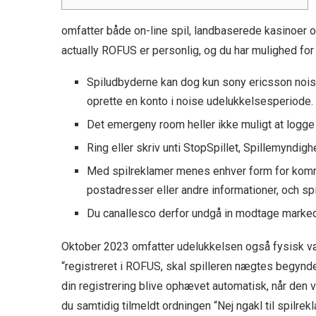
omfatter både on-line spil, landbaserede kasinoer o
actually ROFUS er personlig, og du har mulighed for a
Spiludbyderne kan dog kun sony ericsson noise 
oprette en konto i noise udelukkelsesperiode.
Det emergeny room heller ikke muligt at logge i
Ring eller skriv unti StopSpillet, Spillemyndi
Med spilreklamer menes enhver form for komme
postadresser eller andre informationer, och sp
Du canallesco derfor undgå in modtage markedsf
Oktober 2023 omfatter udelukkelsen også fysisk væd
“registreret i ROFUS, skal spilleren nægtes begynde t
din registrering blive ophævet automatisk, når den v
du samtidig tilmeldt ordningen “Nej ngakl til spilrek