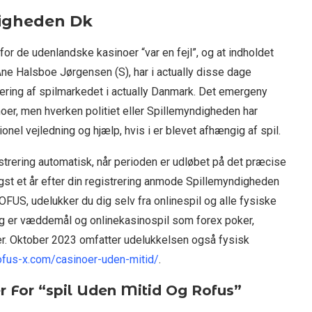
igheden Dk
for de udenlandske kasinoer “var en fejl”, og at indholdet
 Ane Halsboe Jørgensen (S), har i actually disse dage
lering af spilmarkedet i actually Danmark. Det emergeny
oer, men hverken politiet eller Spillemyndigheden har
onel vejledning og hjælp, hvis i er blevet afhængig af spil.
trering automatisk, når perioden er udløbet på det præcise
gst et år efter din registrering anmode Spillemyndigheden
 ROFUS, udelukker du dig selv fra onlinespil og alle fysiske
g er væddemål og onlinekasinospil som forex poker,
er. Oktober 2023 omfatter udelukkelsen også fysisk
ofus-x.com/casinoer-uden-mitid/
.
 For “spil Uden Mitid Og Rofus”