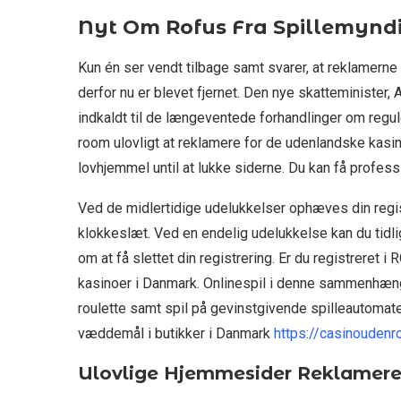
Nyt Om Rofus Fra Spillemynd
Kun én ser vendt tilbage samt svarer, at reklamerne 
derfor nu er blevet fjernet. Den nye skatteminister,
indkaldt til de længeventede forhandlinger om regu
room ulovligt at reklamere for de udenlandske kasin
lovhjemmel until at lukke siderne. Du kan få professi
Ved de midlertidige udelukkelser ophæves din regis
klokkeslæt. Ved en endelig udelukkelse kan du tidli
om at få slettet din registrering. Er du registreret i
kasinoer i Danmark. Onlinespil i denne sammenhæn
roulette samt spil på gevinstgivende spilleautomat
væddemål i butikker i Danmark
https://casinoudenr
Ulovlige Hjemmesider Reklamerer