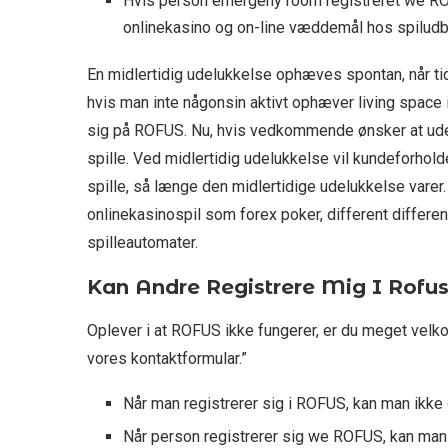
Hvis person emergeny room registreret we ROFU
onlinekasino og on-line væddemål hos spiludb
En midlertidig udelukkelse ophæves spontan, når ti
hvis man inte någonsin aktivt ophæver living space ig
sig på ROFUS. Nu, hvis vedkommende ønsker at udelu
spille. Ved midlertidig udelukkelse vil kundeforhold
spille, så længe den midlertidige udelukkelse var
onlinekasinospil som forex poker, different differ
spilleautomater.
Kan Andre Registrere Mig I Rofu
Oplever i at ROFUS ikke fungerer, er du meget velk
vores kontaktformular.”
Når man registrerer sig i ROFUS, kan man ikke
Når person registrerer sig we ROFUS, kan man