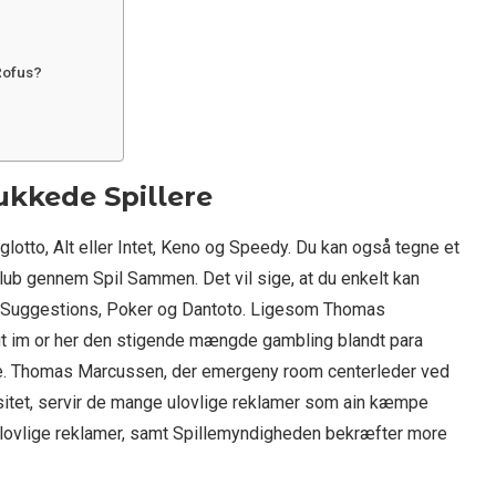
Rofus?
lukkede Spillere
inglotto, Alt eller Intet, Keno og Speedy. Du kan også tegne et
ub gennem Spil Sammen. Det vil sige, at du enkelt kan
o, Suggestions, Poker og Dantoto. Ligesom Thomas
gt im or her den stigende mængde gambling blandt para
inge. Thomas Marcussen, der emergeny room centerleder ved
sitet, servir de mange ulovlige reklamer som ain kæmpe
ulovlige reklamer, samt Spillemyndigheden bekræfter more