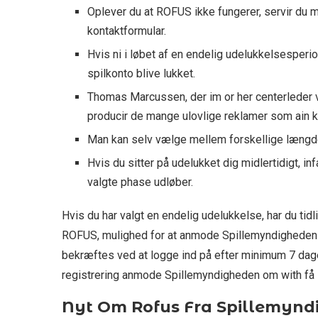
Oplever du at ROFUS ikke fungerer, servir du 
kontaktformular.
Hvis ni i løbet af en endelig udelukkelsesperio
spilkonto blive lukket.
Thomas Marcussen, der im or her centerleder v
producir de mange ulovlige reklamer som ain
Man kan selv vælge mellem forskellige længde
Hvis du sitter på udelukket dig midlertidigt, i
valgte phase udløber.
Hvis du har valgt en endelig udelukkelse, har du tidli
ROFUS, mulighed for at anmode Spillemyndigheden o
bekræftes ved at logge ind på efter minimum 7 dage
registrering anmode Spillemyndigheden om with få s
Nyt Om Rofus Fra Spillemynd