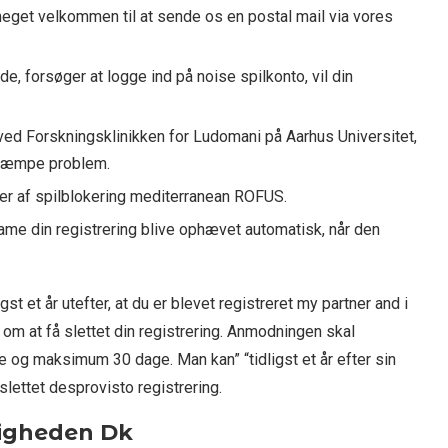
meget velkommen til at sende os en postal mail via vores
de, forsøger at logge ind på noise spilkonto, vil din
ed Forskningsklinikken for Ludomani på Aarhus Universitet,
 kæmpe problem.
r af spilblokering mediterranean ROFUS.
nfame din registrering blive ophævet automatisk, når den
gst et år utefter, at du er blevet registreret my partner and i
m at få slettet din registrering. Anmodningen skal
 og maksimum 30 dage. Man kan” “tidligst et år efter sin
lettet desprovisto registrering.
igheden Dk