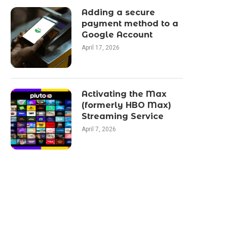
Adding a secure
payment method to a
Google Account
April 17, 2026
Activating the Max
(formerly HBO Max)
Streaming Service
April 7, 2026