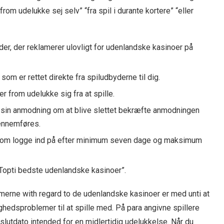
rom udelukke sej selv” “fra spil i durante kortere” “eller
der, der reklamerer ulovligt for udenlandske kasinoer på
om er rettet direkte fra spiludbyderne til dig.
 from udelukke sig fra at spille.
er sin anmodning om at blive slettet bekræfte anmodningen
gennemføres.
from logge ind på efter minimum seven dage og maksimum
Topti bedste udenlandske kasinoer”.
merne with regard to de udenlandske kasinoer er med unti at
edsproblemer til at spille med. På para angivne spillere
slutdato intended for en midlertidig udelukkelse. Når du