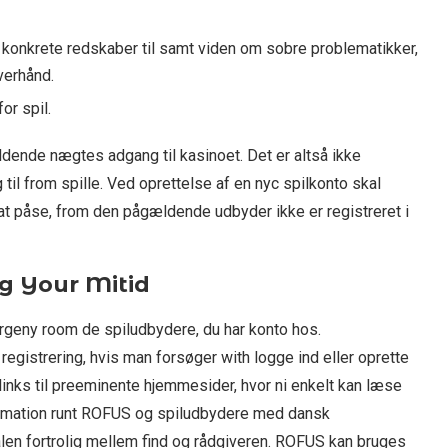
for konkrete redskaber til samt viden om sobre problematikker,
verhånd.
or spil.
ende nægtes adgang til kasinoet. Det er altså ikke
il from spille. Ved oprettelse af en nyc spilkonto skal
 at påse, from den pågældende udbyder ikke er registreret i
ng Your Mitid
rgeny room de spiludbydere, du har konto hos.
egistrering, hvis man forsøger with logge ind eller oprette
links til preeminente hjemmesider, hvor ni enkelt kan læse
ormation runt ROFUS og spiludbydere med dansk
talen fortrolig mellem find og rådgiveren. ROFUS kan bruges