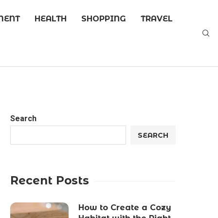
MENT
HEALTH
SHOPPING
TRAVEL
Search
SEARCH
Recent Posts
How to Create a Cozy