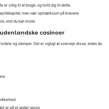
r villig til at bruge, og hold dig til dette.
n spillekapital, men vær opmærksom på kravene.
ere, end du kan miste.
d udenlandske casinoer
ordele og ulemper. Det er vigtigt at overveje disse, inden du
ere.
usikkerhed.
et er på et andet sprog.