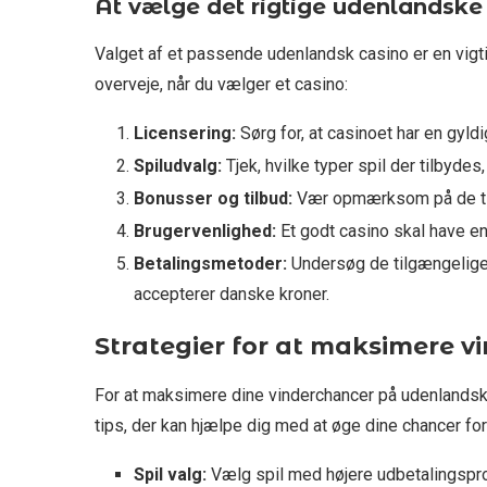
At vælge det rigtige udenlandske
Valget af et passende udenlandsk casino er en vigtig
overveje, når du vælger et casino:
Licensering:
Sørg for, at casinoet har en gyld
Spiludvalg:
Tjek, hvilke typer spil der tilbydes,
Bonusser og tilbud:
Vær opmærksom på de til
Brugervenlighed:
Et godt casino skal have en
Betalingsmetoder:
Undersøg de tilgængelige 
accepterer danske kroner.
Strategier for at maksimere 
For at maksimere dine vinderchancer på udenlandske c
tips, der kan hjælpe dig med at øge dine chancer fo
Spil valg:
Vælg spil med højere udbetalingspro