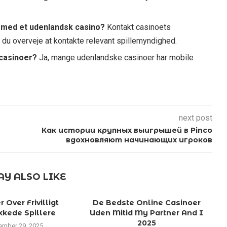
r med et udenlandsk casino?
Kontakt casinoets
n du overveje at kontakte relevant spillemyndighed.
 casinoer?
Ja, mange udenlandske casinoer har mobile
next post
Как истории крупных выигрышей в Pinco
вдохновляют начинающих игроков
Y ALSO LIKE
r Over Frivilligt
De Bedste Online Casinoer
kede Spillere
Uden Mitid My Partner And I
2025
mber 29, 2025