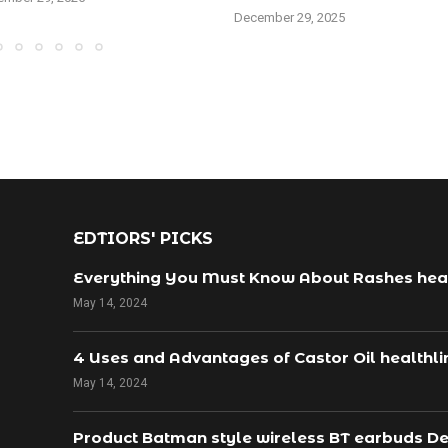
December 29, 2025
EDTIORS' PICKS
Everything You Must Know About Rashes hea
May 14, 2024
4 Uses and Advantages of Castor Oil healthl
May 14, 2024
Product Batman style wireless BT earbuds De