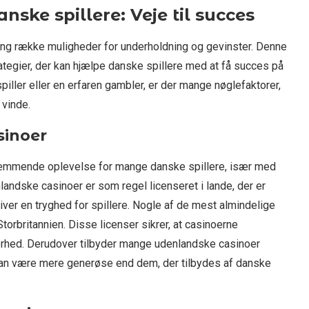
ske spillere: Veje til succes
ang række muligheder for underholdning og gevinster. Denne
rategier, der kan hjælpe danske spillere med at få succes på
piller eller en erfaren gambler, er der mange nøglefaktorer,
 vinde.
sinoer
ræmmende oplevelse for mange danske spillere, især med
nlandske casinoer er som regel licenseret i lande, der er
iver en tryghed for spillere. Nogle af de mest almindelige
torbritannien. Disse licenser sikrer, at casinoerne
kerhed. Derudover tilbyder mange udenlandske casinoer
kan være mere generøse end dem, der tilbydes af danske