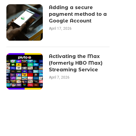
Adding a secure
payment method to a
Google Account
April 17, 2026
Activating the Max
(formerly HBO Max)
Streaming Service
April 7, 2026