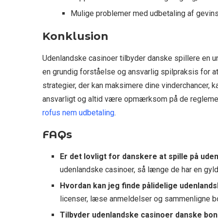
Mulige problemer med udbetaling af gevinster
Konklusion
Udenlandske casinoer tilbyder danske spillere en u
en grundig forståelse og ansvarlig spilpraksis for 
strategier, der kan maksimere dine vinderchancer, ka
ansvarligt og altid være opmærksom på de regleme
rofus nem udbetaling
.
FAQs
Er det lovligt for danskere at spille på ud
udenlandske casinoer, så længe de har en gyldi
Hvordan kan jeg finde pålidelige udenland
licenser, læse anmeldelser og sammenligne b
Tilbyder udenlandske casinoer danske bo