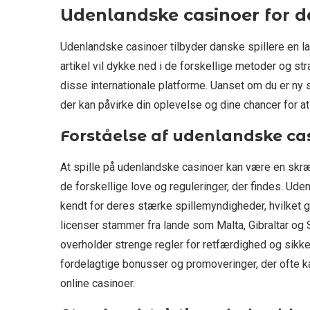
Udenlandske casinoer for dan
Udenlandske casinoer tilbyder danske spillere en l
artikel vil dykke ned i de forskellige metoder og st
disse internationale platforme. Uanset om du er ny s
der kan påvirke din oplevelse og dine chancer for at
Forståelse af udenlandske ca
At spille på udenlandske casinoer kan være en sk
de forskellige love og reguleringer, der findes. Ude
kendt for deres stærke spillemyndigheder, hvilket g
licenser stammer fra lande som Malta, Gibraltar og S
overholder strenge regler for retfærdighed og sik
fordelagtige bonusser og promoveringer, der ofte 
online casinoer.