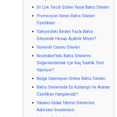
En Çok Tercih Edilen Yasal Bahis Siteleri
Promosyon Veren Bahis Siteleri
Özellikleri
Türkiye’deki Birden Fazla Bahis
Sitesinde Hesap Açabilir Miyim?
Güvenilir Casino Siteleri
Nostrabet’teki Bahis Sitelerini
Değerlendirmek Için Kaç Saatlik Test
Yapılıyor?
Belge İstemeyen Online Bahis Siteleri
Bahis Sitelerinde En Kullanışlı Ve Aranan
Özellikler Hangileridir?
Yabancı İddaa Tahmin Sitelerinin
Adresleri İncelemesi