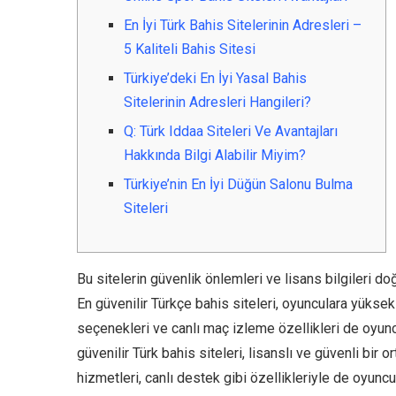
En İyi Türk Bahis Sitelerinin Adresleri –
5 Kaliteli Bahis Sitesi
Türkiye’deki En İyi Yasal Bahis
Sitelerinin Adresleri Hangileri?
Q: Türk Iddaa Siteleri Ve Avantajları
Hakkında Bilgi Alabilir Miyim?
Türkiye’nin En İyi Düğün Salonu Bulma
Siteleri
Bu sitelerin güvenlik önlemleri ve lisans bilgileri do
En güvenilir Türkçe bahis siteleri, oyunculara yüksek
seçenekleri ve canlı maç izleme özellikleri de oyunc
güvenilir Türk bahis siteleri, lisanslı ve güvenli bir
hizmetleri, canlı destek gibi özellikleriyle de oyuncular