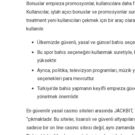
Bonuslar empieza promosyonlar, kullanıcılara daha f
Kullanıcılar, iştah açıcı bonuslar ve promosyonlar su
treatment yeni kullanıcıları çekmek için bir araç olara
kullanılır.
Ülkemizde güvenli, yasal ve güncel bahis seçen
Bu spor bahis seçeneğini kullanmak suretiyle, k
yüksektir.
Ayrıca, politika, televizyon programları, müzik 
seçenekleri para mevcuttur.
Türkiye’de bahis yapmanın keyifli empieza güven
yönelmek önemlidir.
En güvenilir yasal casino siteleri arasında JACKBIT
“çıkmaktadır. Bu siteler, lisanslı ve güvenli altyapı
sadece bir on line casino sitesi değil, aynı zamanda