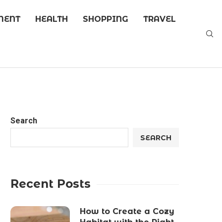
MENT
HEALTH
SHOPPING
TRAVEL
Search
SEARCH
Recent Posts
How to Create a Cozy