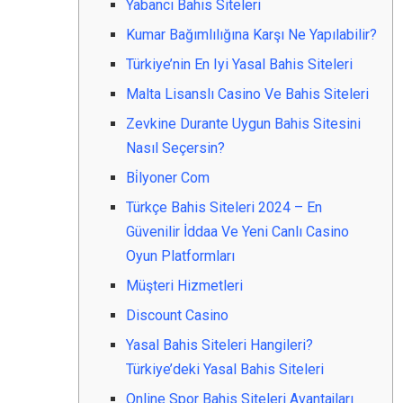
Yabancı Bahis Siteleri
Kumar Bağımlılığına Karşı Ne Yapılabilir?
Türkiye’nin En Iyi Yasal Bahis Siteleri
Malta Lisanslı Casino Ve Bahis Siteleri
Zevkine Durante Uygun Bahis Sitesini
Nasıl Seçersin?
Bi̇lyoner Com
Türkçe Bahis Siteleri 2024 – En
Güvenilir İddaa Ve Yeni Canlı Casino
Oyun Platformları
Müşteri Hizmetleri
Discount Casino
Yasal Bahis Siteleri Hangileri?
Türkiye’deki Yasal Bahis Siteleri
Online Spor Bahis Siteleri Avantajları