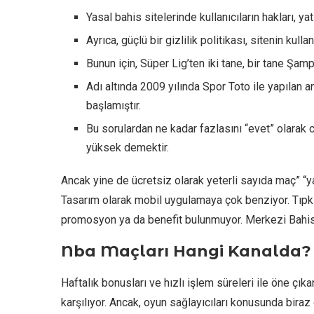
Yasal bahis sitelerinde kullanıcıların hakları, ya
Ayrıca, güçlü bir gizlilik politikası, sitenin kull
Bunun için, Süper Lig’ten iki tane, bir tane Şamp
Adı altında 2009 yılında Spor Toto ile yapılan a
başlamıştır.
Bu sorulardan ne kadar fazlasını “evet” olarak 
yüksek demektir.
Ancak yine de ücretsiz olarak yeterli sayıda maç” “
Tasarım olarak mobil uygulamaya çok benziyor. Tıpkı
promosyon ya da benefit bulunmuyor. Merkezi Bahis S
Nba Maçları Hangi Kanalda?
Haftalık bonusları ve hızlı işlem süreleri ile öne çı
karşılıyor. Ancak, oyun sağlayıcıları konusunda biraz d