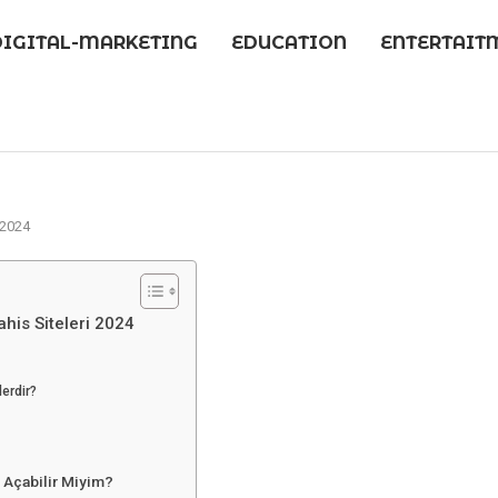
DIGITAL-MARKETING
EDUCATION
ENTERTAIT
 2024
ahis Siteleri 2024
lerdir?
 Açabilir Miyim?