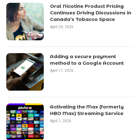
Oral Nicotine Product Pricing
Continues Driving Discussions in
Canada’s Tobacco Space
April 29, 2026
Adding a secure payment
method to a Google Account
April 17, 2026
Activating the Max (formerly
HBO Max) Streaming Service
April 7, 2026