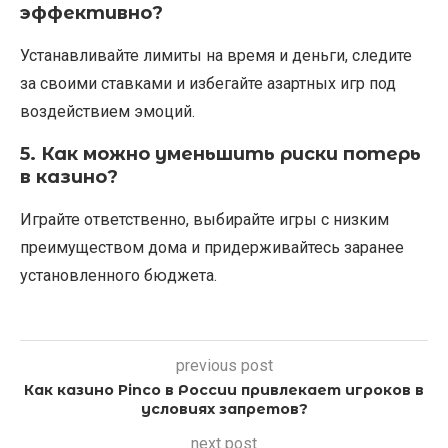
эффективно?
Устанавливайте лимиты на время и деньги, следите
за своими ставками и избегайте азартных игр под
воздействием эмоций.
5. Как можно уменьшить риски потерь
в казино?
Играйте ответственно, выбирайте игры с низким
преимуществом дома и придерживайтесь заранее
установленного бюджета.
previous post
Как казино Pinco в России привлекает игроков в
условиях запретов?
next post