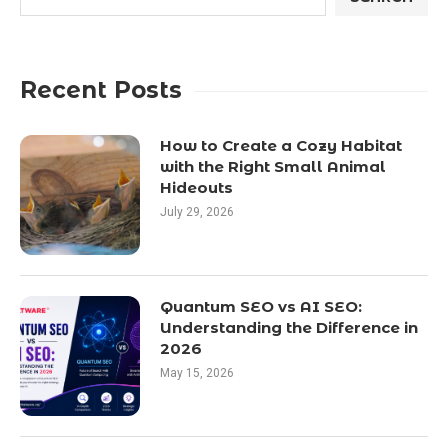
Recent Posts
How to Create a Cozy Habitat
with the Right Small Animal
Hideouts
July 29, 2026
Quantum SEO vs AI SEO:
Understanding the Difference in
2026
May 15, 2026