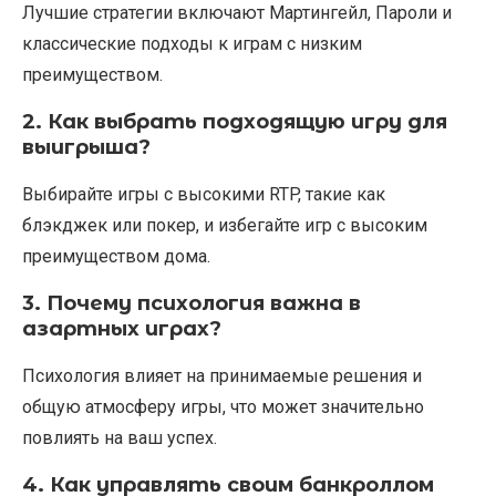
Лучшие стратегии включают Мартингейл, Пароли и
классические подходы к играм с низким
преимуществом.
2. Как выбрать подходящую игру для
выигрыша?
Выбирайте игры с высокими RTP, такие как
блэкджек или покер, и избегайте игр с высоким
преимуществом дома.
3. Почему психология важна в
азартных играх?
Психология влияет на принимаемые решения и
общую атмосферу игры, что может значительно
повлиять на ваш успех.
4. Как управлять своим банкроллом