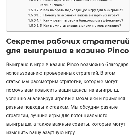
казино Pinco?
2. Как выбрать подходящую игру для выигрыша?
3. Почему психология важна в азартных играх?
4. Как управлять своим банкроллом эффективно?
5. Как можно уменьшить риски потерь в казино?
Секреты рабочих стратегий
для выигрыша в казино Pinco
Выиграно в игре в казино Pinco возможно благодаря
использованию проверенных стратегий. В этом
статье мы рассмотрим стратегии, которые могут
помочь вам повысить ваши шансы на выигрыш,
успешно анализируя игровые механики и применяя
разные подходы к ставкам. Мы обсудим разные
стратегии, лучшие игры для потенциального
выигрыша, а также важные советы, которые могут
изменить вашу азартную игру.