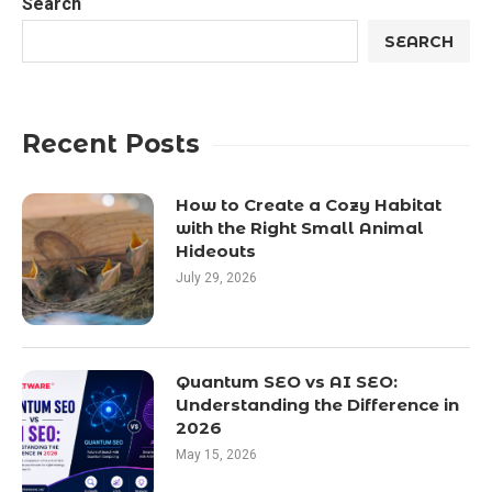
Search
SEARCH
Recent Posts
How to Create a Cozy Habitat
with the Right Small Animal
Hideouts
July 29, 2026
Quantum SEO vs AI SEO:
Understanding the Difference in
2026
May 15, 2026