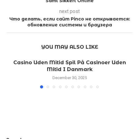
Samt Sikkert Online
next post
Что делать, если сайт Pinco не открывается:
обновление системы и браузера
YOU MAY ALSO LIKE
Casino Uden Mitid Spil På Casinoer Uden
Mitid I Danmark
December 30, 2025