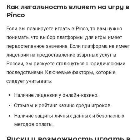
Как легальность влияет на игру в
Pinco
Если вы планируете играть в Pinco, то вам нужно
понимать, что выбор платформы для игры имеет
первостепенное значение. Если платформа не имеет
лицензии на предоставление азартных услуг в
России, вы рискуете столкнуться с юридическими
последствиями. Ключевые факторы, которые
следует учитывать:
Наличие лицензии у онлайн-казино.
Отзывы и рейтинг казино среди игроков.
Наличие защиты личных данных и безопасных
методов оплаты.
Риски и возможность играть в