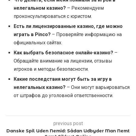
нелегальном казино?
– Рекомендуем
проконсультироваться с юристом.
Есть ли лицензированные казино, где можно
играть в Pinco?
– Проверяйте информацию на
официальных сайтах.
Как выбрать безопасное онлайн-казино?
–
Обращайте внимание на лицензии, отзывы
игроков и методы безопасности.
Какие последствия могут быть за игру в
нелегальных казино?
– Они могут варьироваться
от штрафов до уголовной ответственности.
previous post
Danske Spil Uden Nemid: Sådan Udbyder Man Nemt