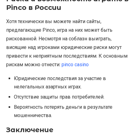
Pinco в России
Хотя технически вы можете найти сайты,
предлагающие Pinco, игра на них может быть
рискованной. Несмотря на соблазн выиграть,
висящие над игроками юридические риски могут
привести к неприятным последствиям. К основным
рискам можно отнести:
pinco casino
Юридические последствия за участие в
нелегальных азартных играх.
Отсутствие защиты прав потребителей.
Вероятность потерять деньги в результате
мошенничества.
Заключение