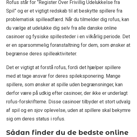
Rofus står for “Register Over Frivillig Udelukkelse fra
Spil” og er et vigtigt redskab til at beskytte spillere fra
problematisk spilleadfærd. Når du tilmelder dig rofus, kan
du vælge at udelukke dig selv fra alle danske online
casinoer og fysiske spillesteder i en vilkårlig periode. Det
er en sparsommelig foranstaltning for dem, som ønsker at
begrænse deres spilleaktiviteter.
Det er vigtigt at forstå rofus, fordi det hjælper spillere
med at tage ansvar for deres spileksponering. Mange
spillere, som ønsker at spille uden begrænsninger, kan
derfor være på udkig efter casinoer, der ikke er underlagt
rofus-forskrifterne. Disse casinoer tilbyder et stort udvalg
af spil og en sjov oplevelse, uden at spillere skal bekymre
sig om deres status i rofus.
Sådan finder du de bedste online