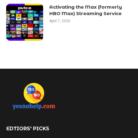
Activating the Max (formerly
HBO Max) Streaming Service
April 7, 2026
EDTIORS' PICKS