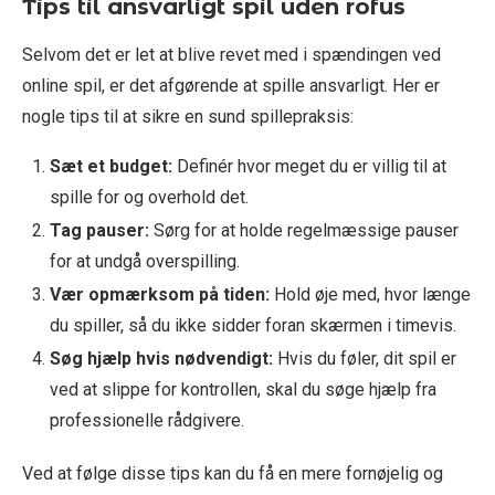
Tips til ansvarligt spil uden rofus
Selvom det er let at blive revet med i spændingen ved
online spil, er det afgørende at spille ansvarligt. Her er
nogle tips til at sikre en sund spillepraksis:
Sæt et budget:
Definér hvor meget du er villig til at
spille for og overhold det.
Tag pauser:
Sørg for at holde regelmæssige pauser
for at undgå overspilling.
Vær opmærksom på tiden:
Hold øje med, hvor længe
du spiller, så du ikke sidder foran skærmen i timevis.
Søg hjælp hvis nødvendigt:
Hvis du føler, dit spil er
ved at slippe for kontrollen, skal du søge hjælp fra
professionelle rådgivere.
Ved at følge disse tips kan du få en mere fornøjelig og