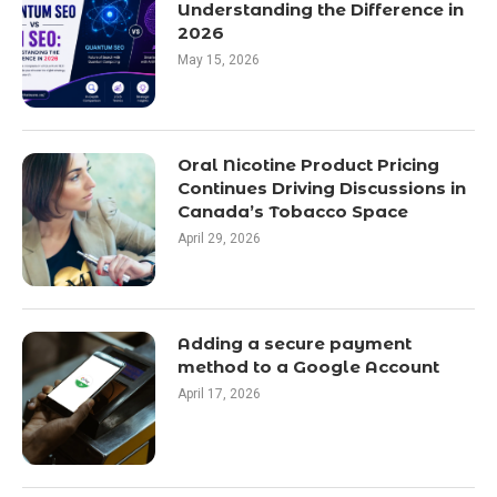
Understanding the Difference in
2026
May 15, 2026
Oral Nicotine Product Pricing
Continues Driving Discussions in
Canada’s Tobacco Space
April 29, 2026
Adding a secure payment
method to a Google Account
April 17, 2026