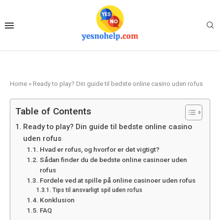
Home
»
Ready to play? Din guide til bedste online casino uden rofus
Table of Contents
Ready to play? Din guide til bedste online casino
uden rofus
Hvad er rofus, og hvorfor er det vigtigt?
Sådan finder du de bedste online casinoer uden
rofus
Fordele ved at spille på online casinoer uden rofus
Tips til ansvarligt spil uden rofus
Konklusion
FAQ