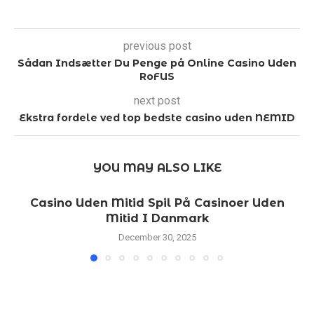
previous post
Sådan Indsætter Du Penge på Online Casino Uden
RoFUS
next post
Ekstra fordele ved top bedste casino uden NEMID
YOU MAY ALSO LIKE
Casino Uden Mitid Spil På Casinoer Uden
Mitid I Danmark
December 30, 2025