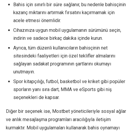
Bahis için sınırlı bir süre sağlanır, bu nedenle bahisçinin
kazanç miktarını artırmak fırsatını kaçırmamak için
acele etmesi önemlidir.
Cihazınıza uygun mobil uygulamanın sürümünü seçin,
indirin ve sadece birkaç dakika içinde kurun.
Ayrıca, tüm düzenli kullanıcıların bahisçinin net
sitesindeki faaliyetleri için özel teklifler almalarını
sağlayan sadakat programının şartlarını okumayı
unutmayın.
Spor kitapçılığı, futbol, basketbol ve kriket gibi popüler
sporların yanı sıra dart, MMA ve eSports gibi niş
seçenekleri de kapsar.
Diğer bir seçenek ise, Mostbet yöneticileriyle sosyal ağlar
ve anlık mesajlaşma programları aracılığıyla iletişim
kurmaktır. Mobil uygulamaları kullanarak bahis oynamayı