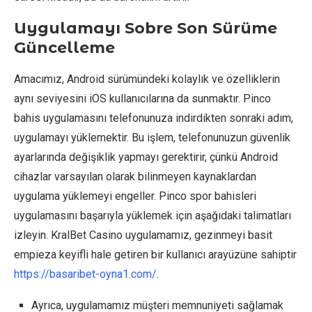
Uygulamayı Sobre Son Sürüme
Güncelleme
Amacımız, Android sürümündeki kolaylık ve özelliklerin
aynı seviyesini iOS kullanıcılarına da sunmaktır. Pinco
bahis uygulamasını telefonunuza indirdikten sonraki adım,
uygulamayı yüklemektir. Bu işlem, telefonunuzun güvenlik
ayarlarında değişiklik yapmayı gerektirir, çünkü Android
cihazlar varsayılan olarak bilinmeyen kaynaklardan
uygulama yüklemeyi engeller. Pinco spor bahisleri
uygulamasını başarıyla yüklemek için aşağıdaki talimatları
izleyin. KralBet Casino uygulamamız, gezinmeyi basit
empieza keyifli hale getiren bir kullanıcı arayüzüne sahiptir
https://basaribet-oyna1.com/
.
Ayrıca, uygulamamız müşteri memnuniyeti sağlamak