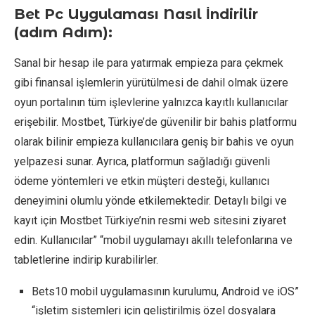
Bet Pc Uygulaması Nasıl İndirilir
(adım Adım):
Sanal bir hesap ile para yatırmak empieza para çekmek
gibi finansal işlemlerin yürütülmesi de dahil olmak üzere
oyun portalının tüm işlevlerine yalnızca kayıtlı kullanıcılar
erişebilir. Mostbet, Türkiye’de güvenilir bir bahis platformu
olarak bilinir empieza kullanıcılara geniş bir bahis ve oyun
yelpazesi sunar. Ayrıca, platformun sağladığı güvenli
ödeme yöntemleri ve etkin müşteri desteği, kullanıcı
deneyimini olumlu yönde etkilemektedir. Detaylı bilgi ve
kayıt için Mostbet Türkiye’nin resmi web sitesini ziyaret
edin. Kullanıcılar” “mobil uygulamayı akıllı telefonlarına ve
tabletlerine indirip kurabilirler.
Bets10 mobil uygulamasının kurulumu, Android ve iOS”
“işletim sistemleri için geliştirilmiş özel dosyalara