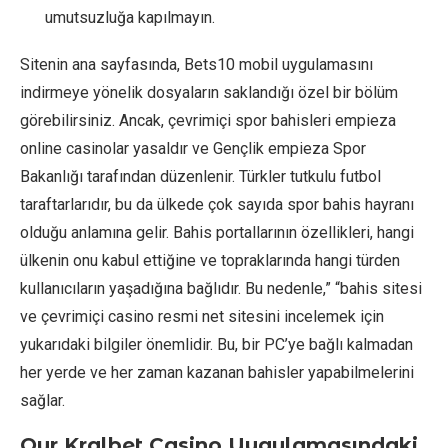
umutsuzluğa kapılmayın.
Sitenin ana sayfasında, Bets10 mobil uygulamasını
indirmeye yönelik dosyaların saklandığı özel bir bölüm
görebilirsiniz. Ancak, çevrimiçi spor bahisleri empieza
online casinolar yasaldır ve Gençlik empieza Spor
Bakanlığı tarafından düzenlenir. Türkler tutkulu futbol
taraftarlarıdır, bu da ülkede çok sayıda spor bahis hayranı
olduğu anlamına gelir. Bahis portallarının özellikleri, hangi
ülkenin onu kabul ettiğine ve topraklarında hangi türden
kullanıcıların yaşadığına bağlıdır. Bu nedenle,” “bahis sitesi
ve çevrimiçi casino resmi net sitesini incelemek için
yukarıdaki bilgiler önemlidir. Bu, bir PC’ye bağlı kalmadan
her yerde ve her zaman kazanan bahisler yapabilmelerini
sağlar.
Our Kralbet Casino Uygulamasındaki