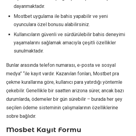
dayanmaktadır.
Mostbet uygulama ile bahis yapabilir ve yeni
oyunculara özel bonusu alabilirsiniz.
Kullanıcıların güvenli ve sürdürülebilir bahis deneyimi
yaşamalarını sağlamak amacıyla çeşitli özellikler
sunulmaktadır.
Bunlar arasında telefon numarası, e-posta ve sosyal
medya” “ile kayıt vardır. Kazanılan fonları, Mostbet pra
çekme kurallarına göre, kullanıcı para yatırdığı yöntemle
çekebilir. Genellikle bir saatten arizona sürer, ancak bazı
durumlarda, ödemeler bir gün sürebilir – burada her şey
seçilen ödeme sisteminin çalışmalarının özelliklerine
sobre bağlıdır.
Mosbet Kayıt Formu