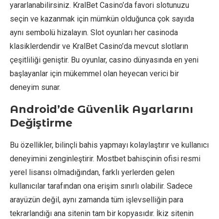
yararlanabilirsiniz. KralBet Casino’da favori slotunuzu
seçin ve kazanmak için mümkün olduğunca çok sayıda
aynı sembolü hizalayın. Slot oyunları her casinoda
klasiklerdendir ve KralBet Casino’da mevcut slotların
çeşitliliği geniştir. Bu oyunlar, casino dünyasında en yeni
başlayanlar için mükemmel olan heyecan verici bir
deneyim sunar.
Android’de Güvenlik Ayarlarını
Değiştirme
Bu özellikler, bilinçli bahis yapmayı kolaylaştırır ve kullanıcı
deneyimini zenginleştirir. Mostbet bahisçinin ofisi resmi
yerel lisansı olmadığından, farklı yerlerden gelen
kullanıcılar tarafından ona erişim sınırlı olabilir. Sadece
arayüzün değil, aynı zamanda tüm işlevselliğin para
tekrarlandığı ana sitenin tam bir kopyasıdır. İkiz sitenin