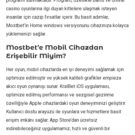
programı sunmaktadır. Program, özellikle bahis ve online
casino oyunlarına ilgi duyan kitlelere ulaşmak isteyen
insanlar için cazip fırsatlar içerir. Bu basit adımlar,
Mostbet’in Home windows versiyonunu cihazınıza kolayca
yüklemenizi sağlar.
Mostbet’e Mobil Cihazdan
Erişebilir Miyim?
Her oyun, mobil cihazlarda en iyi deneyimi sağlamak için
optimize edilmiştir ve yüksek kaliteli grafikler empieza
akıcı oyun oynanışı sunar. KralBet iOS uygulaması,
optimize edilmiş performansı ve sezgisel gezinme
özelliğiyle Apple cihazlardaki oyun deneyiminizi geliştirir.
Kullanıcı dostu arayüzü ile oyunlara ve hizmetlere basit
erişim imkânı sağlar. App Store’dan ücretsiz
indirebileceğiniz uygulamamız, hızlı ve güvenli bir