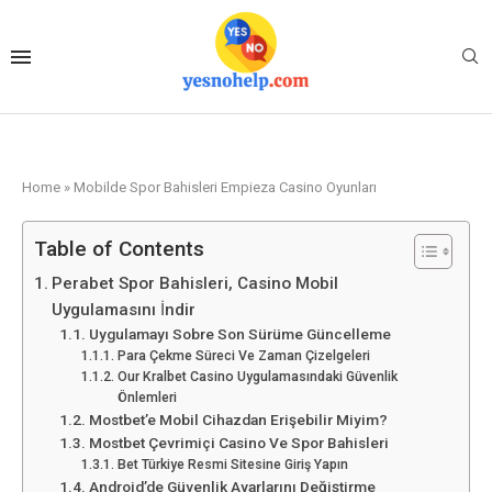
Home
»
Mobilde Spor Bahisleri Empieza Casino Oyunları
Table of Contents
Perabet Spor Bahisleri, Casino Mobil
Uygulamasını İndir
Uygulamayı Sobre Son Sürüme Güncelleme
Para Çekme Süreci Ve Zaman Çizelgeleri
Our Kralbet Casino Uygulamasındaki Güvenlik
Önlemleri
Mostbet’e Mobil Cihazdan Erişebilir Miyim?
Mostbet Çevrimiçi Casino Ve Spor Bahisleri
Bet Türkiye Resmi Sitesine Giriş Yapın
Android’de Güvenlik Ayarlarını Değiştirme