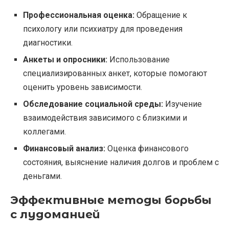
Профессиональная оценка:
Обращение к
психологу или психиатру для проведения
диагностики.
Анкеты и опросники:
Использование
специализированных анкет, которые помогают
оценить уровень зависимости.
Обследование социальной среды:
Изучение
взаимодействия зависимого с близкими и
коллегами.
Финансовый анализ:
Оценка финансового
состояния, выяснение наличия долгов и проблем с
деньгами.
Эффективные методы борьбы
с лудоманией