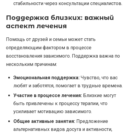
стабильности через консультации специалистов.
Поддержка близких: важный
аспект лечения
Помощь от друзей и семьи может стать
определяющим фактором в процессе
восстановления зависимого. Поддержка важна по
нескольким причинам:
Эмоциональная поддержка:
Чувство, что вас
любят и заботятся, помогает в трудные времена.
Участие в процессе лечения:
Близкие могут
быть привлечены к процессу терапии, что
усиливает мотивацию зависимого.
Общие активные занятия:
Предложение
альтернативных видов досуга и активности,