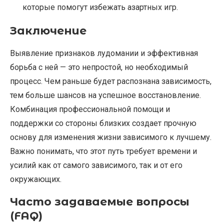
которые помогут избежать азартных игр.
Заключение
Выявление признаков лудомании и эффективная
борьба с ней — это непростой, но необходимый
процесс. Чем раньше будет распознана зависимость,
тем больше шансов на успешное восстановление.
Комбинация профессиональной помощи и
поддержки со стороны близких создает прочную
основу для изменения жизни зависимого к лучшему.
Важно понимать, что этот путь требует времени и
усилий как от самого зависимого, так и от его
окружающих.
Часто задаваемые вопросы
(FAQ)