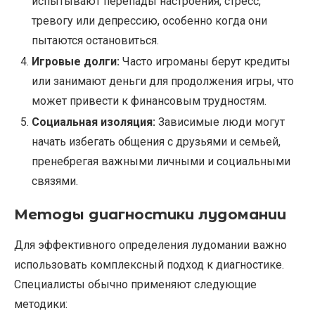
испытывают перепады настроения, стресс,
тревогу или депрессию, особенно когда они
пытаются остановиться.
Игровые долги:
Часто игроманы берут кредиты
или занимают деньги для продолжения игры, что
может привести к финансовым трудностям.
Социальная изоляция:
Зависимые люди могут
начать избегать общения с друзьями и семьей,
пренебрегая важными личными и социальными
связями.
Методы диагностики лудомании
Для эффективного определения лудомании важно
использовать комплексный подход к диагностике.
Специалисты обычно применяют следующие
методики: