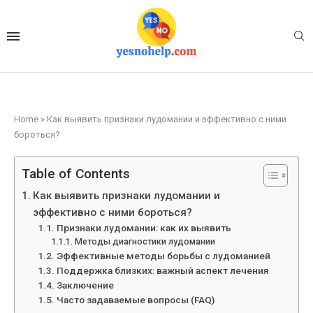
Home
»
Как выявить признаки лудомании и эффективно с ними
бороться?
Table of Contents
Как выявить признаки лудомании и
эффективно с ними бороться?
Признаки лудомании: как их выявить
Методы диагностики лудомании
Эффективные методы борьбы с лудоманией
Поддержка близких: важный аспект лечения
Заключение
Часто задаваемые вопросы (FAQ)