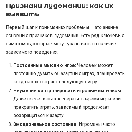
Признаки лудомании: как их
выявить
Первый шаг к пониманию проблемы – это знание
основных признаков лудомании. Есть ряд ключевых
симптомов, которые могут указывать на наличие
зависимого поведения:
Постоянные мысли о игре:
Человек может
постоянно думать об азартных играх, планировать,
когда и как сыграет следующую игру.
Неумение контролировать игровые импульсы:
Даже после попыток сократить время игры или
прекратить играть, зависимый продолжает
возвращаться к азарту.
Эмоциональное состояние:
Игроманы часто