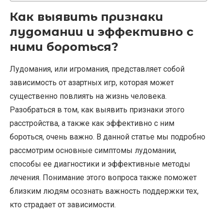
Как выявить признаки
лудомании и эффективно с
ними бороться?
Лудомания, или игромания, представляет собой
зависимость от азартных игр, которая может
существенно повлиять на жизнь человека.
Разобраться в том, как выявить признаки этого
расстройства, а также как эффективно с ним
бороться, очень важно. В данной статье мы подробно
рассмотрим основные симптомы лудомании,
способы ее диагностики и эффективные методы
лечения. Понимание этого вопроса также поможет
близким людям осознать важность поддержки тех,
кто страдает от зависимости.