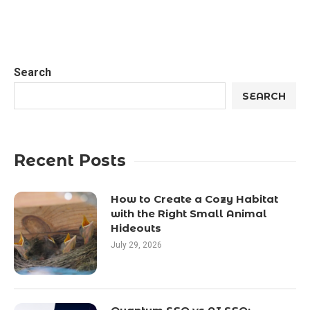
Search
SEARCH
Recent Posts
How to Create a Cozy Habitat
with the Right Small Animal
Hideouts
July 29, 2026