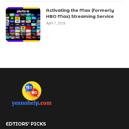
Activating the Max (formerly
HBO Max) Streaming Service
April 7, 2026
EDTIORS' PICKS