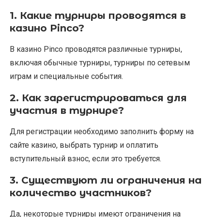
1. Какие турниры проводятся в
казино Pinco?
В казино Pinco проводятся различные турниры,
включая обычные турниры, турниры по сетевым
играм и специальные события.
2. Как зарегистрироваться для
участия в турнире?
Для регистрации необходимо заполнить форму на
сайте казино, выбрать турнир и оплатить
вступительный взнос, если это требуется.
3. Существуют ли ограничения на
количество участников?
Да, некоторые турниры имеют ограничения на