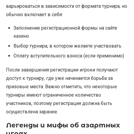
варьироваться в зависимости от формата турнира, но
обычно включает в себя:
Заполнение регистрационной формы на сайте
казино
Выбор турнира, в котором желаете участвовать
Оплату вступительного взноса (если применимо)
После завершения регистрации игроки получают
доступ к турниру, где уже начинается борьба за
призовые места. Важно отметить, что некоторые
турниры имеют ограниченное количество
участников, поэтому регистрация должна быть
осуществлена заранее.
Легенды и мифы об азартных
играх