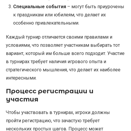
Специальные события
– могут быть приурочены
к праздникам или юбилеям, что делает их
особенно привлекательными.
Каждый турнир отличается своими правилами и
условиями, что позволяет участникам выбирать тот
вариант, который им больше всего подходит. Участие
в турнирах требует наличия игрового опыта и
стратегического мышления, что делает их наиболее
интересными.
Процесс регистрации и
участия
Чтобы участвовать в турнирах, игроки должны
пройти регистрацию, что зачастую требует
нескольких простых шагов. Процесс может