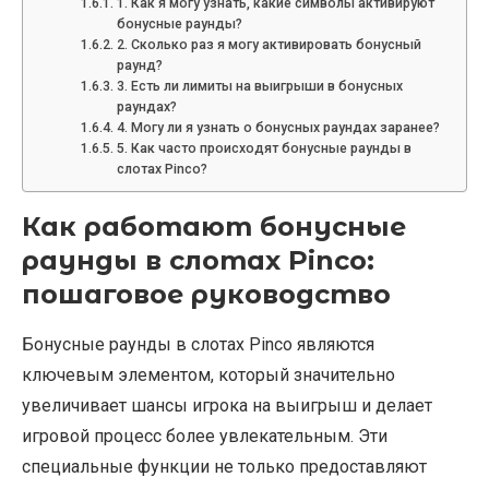
1. Как я могу узнать, какие символы активируют
бонусные раунды?
2. Сколько раз я могу активировать бонусный
раунд?
3. Есть ли лимиты на выигрыши в бонусных
раундах?
4. Могу ли я узнать о бонусных раундах заранее?
5. Как часто происходят бонусные раунды в
слотах Pinco?
Как работают бонусные
раунды в слотах Pinco:
пошаговое руководство
Бонусные раунды в слотах Pinco являются
ключевым элементом, который значительно
увеличивает шансы игрока на выигрыш и делает
игровой процесс более увлекательным. Эти
специальные функции не только предоставляют