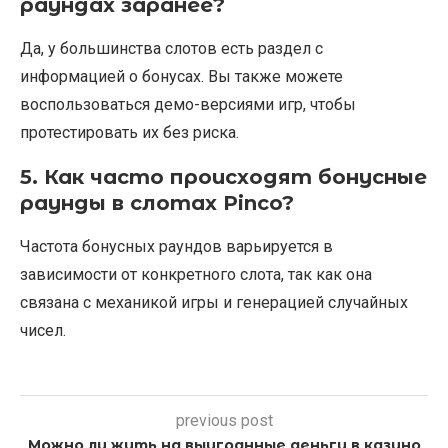
раундах заранее?
Да, у большинства слотов есть раздел с
информацией о бонусах. Вы также можете
воспользоваться демо-версиями игр, чтобы
протестировать их без риска.
5. Как часто происходят бонусные
раунды в слотах Pinco?
Частота бонусных раундов варьируется в
зависимости от конкретного слота, так как она
связана с механикой игры и генерацией случайных
чисел.
previous post
Можно ли жить на выигранные деньги в казино