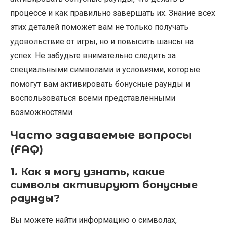
процессе и как правильно завершать их. Знание всех
этих деталей поможет вам не только получать
удовольствие от игры, но и повысить шансы на
успех. Не забудьте внимательно следить за
специальными символами и условиями, которые
помогут вам активировать бонусные раунды и
воспользоваться всеми представленными
возможностями.
Часто задаваемые вопросы
(FAQ)
1. Как я могу узнать, какие
символы активируют бонусные
раунды?
Вы можете найти информацию о символах,