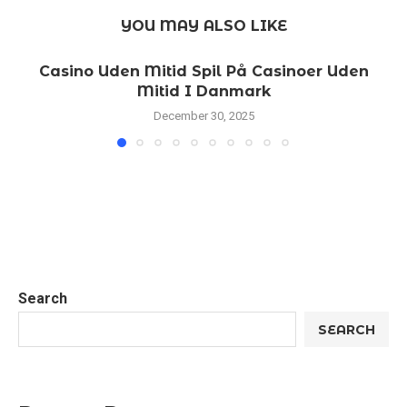
YOU MAY ALSO LIKE
Casino Uden Mitid Spil På Casinoer Uden
Mitid I Danmark
December 30, 2025
Search
SEARCH