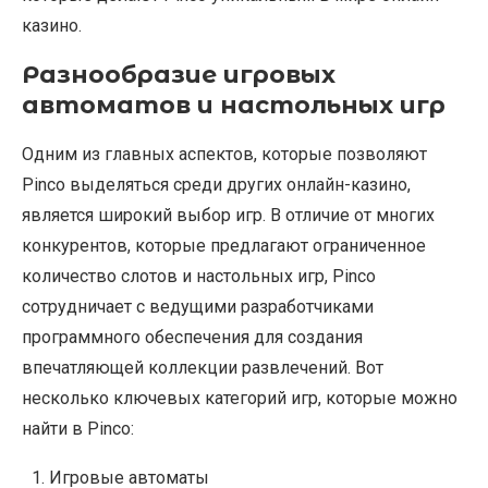
казино.
Разнообразие игровых
автоматов и настольных игр
Одним из главных аспектов, которые позволяют
Pinco выделяться среди других онлайн-казино,
является широкий выбор игр. В отличие от многих
конкурентов, которые предлагают ограниченное
количество слотов и настольных игр, Pinco
сотрудничает с ведущими разработчиками
программного обеспечения для создания
впечатляющей коллекции развлечений. Вот
несколько ключевых категорий игр, которые можно
найти в Pinco:
Игровые автоматы