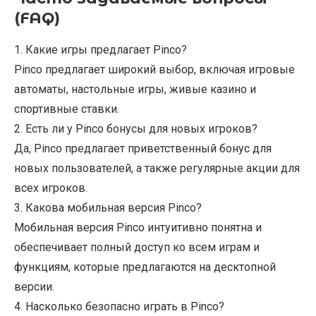
(FAQ)
1. Какие игры предлагает Pinco?
Pinco предлагает широкий выбор, включая игровые
автоматы, настольные игры, живые казино и
спортивные ставки.
2. Есть ли у Pinco бонусы для новых игроков?
Да, Pinco предлагает приветственный бонус для
новых пользователей, а также регулярные акции для
всех игроков.
3. Какова мобильная версия Pinco?
Мобильная версия Pinco интуитивно понятна и
обеспечивает полный доступ ко всем играм и
функциям, которые предлагаются на десктопной
версии.
4. Насколько безопасно играть в Pinco?