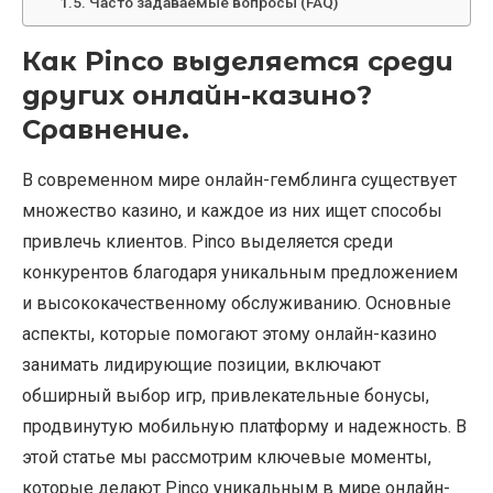
Часто задаваемые вопросы (FAQ)
Как Pinco выделяется среди
других онлайн-казино?
Сравнение.
В современном мире онлайн-гемблинга существует
множество казино, и каждое из них ищет способы
привлечь клиентов. Pinco выделяется среди
конкурентов благодаря уникальным предложением
и высококачественному обслуживанию. Основные
аспекты, которые помогают этому онлайн-казино
занимать лидирующие позиции, включают
обширный выбор игр, привлекательные бонусы,
продвинутую мобильную платформу и надежность. В
этой статье мы рассмотрим ключевые моменты,
которые делают Pinco уникальным в мире онлайн-