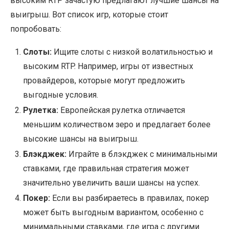
высоким RTP зачастую предлагают лучшие шансы на
выигрыш. Вот список игр, которые стоит
попробовать:
Слоты:
Ищите слоты с низкой волатильностью и
высоким RTP. Например, игры от известных
провайдеров, которые могут предложить
выгодные условия.
Рулетка:
Европейская рулетка отличается
меньшим количеством зеро и предлагает более
высокие шансы на выигрыш.
Блэкджек:
Играйте в блэкджек с минимальными
ставками, где правильная стратегия может
значительно увеличить ваши шансы на успех.
Покер:
Если вы разбираетесь в правилах, покер
может быть выгодным вариантом, особенно с
минимальными ставками, где игра с другими