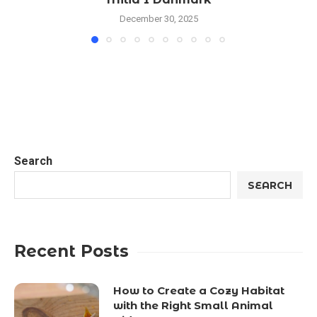
December 30, 2025
Search
SEARCH
Recent Posts
How to Create a Cozy Habitat
with the Right Small Animal