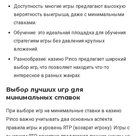
Доступность: многие игры предлагают высокую
вероятность выигрыша, даже с минимальными
ставками.
Обучение: это идеальная площадка для обучения
стратегиям игры без давления крупных
вложений.
Разнообразие: казино Pinco предлагает широкий
выбор игр, что позволяет находить что-то
интересное в разных жанрах.
Выбор лучших игр для
минимальных ставок
При выборе игр на минимальные ставки в казино
Pinco важно учитывать два основных аспекта:
правила игры и уровень RTP (возврат игроку). Игры с