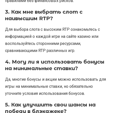
правилами без финансовых рисков.
3. Как мне выбрать слот с
наивысшим RTP?
Для выбора слота с высоким RTP ознакомьтесь с
информацией о каждой игре на сайте казино или
воспользуйтесь сторонними ресурсами,
сравнивающими RTP различных игр.
4. Могу ли я использовать бонусы
на минимальные ставки?
Да, многие бонусы и акции можно использовать для
игры на минимальные ставки, но обязательно
уточните условия использования бонусов.
5. Как улучшить свои шансы на
победу в блэкджеке?