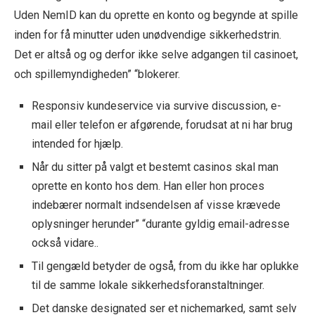
Uden NemID kan du oprette en konto og begynde at spille
inden for få minutter uden unødvendige sikkerhedstrin.
Det er altså og og derfor ikke selve adgangen til casinoet,
och spillemyndigheden” “blokerer.
Responsiv kundeservice via survive discussion, e-
mail eller telefon er afgørende, forudsat at ni har brug
intended for hjælp.
Når du sitter på valgt et bestemt casinos skal man
oprette en konto hos dem. Han eller hon proces
indebærer normalt indsendelsen af visse krævede
oplysninger herunder” “durante gyldig email-adresse
också vidare..
Til gengæld betyder de også, from du ikke har oplukke
til de samme lokale sikkerhedsforanstaltninger.
Det danske designated ser et nichemarked, samt selv