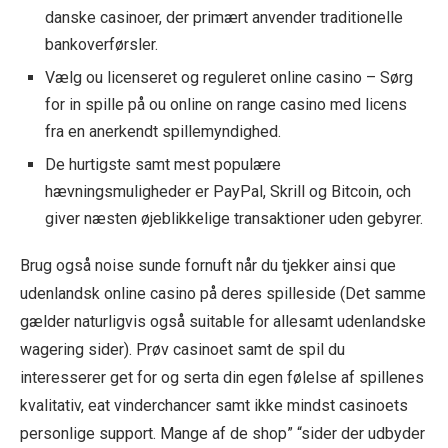
danske casinoer, der primært anvender traditionelle
bankoverførsler.
Vælg ou licenseret og reguleret online casino – Sørg
for in spille på ou online on range casino med licens
fra en anerkendt spillemyndighed.
De hurtigste samt mest populære
hævningsmuligheder er PayPal, Skrill og Bitcoin, och
giver næsten øjeblikkelige transaktioner uden gebyrer.
Brug også noise sunde fornuft når du tjekker ainsi que
udenlandsk online casino på deres spilleside (Det samme
gælder naturligvis også suitable for allesamt udenlandske
wagering sider). Prøv casinoet samt de spil du
interesserer get for og serta din egen følelse af spillenes
kvalitativ, eat vinderchancer samt ikke mindst casinoets
personlige support. Mange af de shop” “sider der udbyder