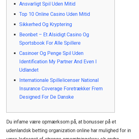
Ansvarligt Spil Uden Mitid
Top 10 Online Casino Uden Mitid
Sikkerhed Og Kryptering
Beonbet – Et Alsidigt Casino Og
Sportsbook For Alle Spillere
Casinoer Og Penge Spil Uden
Identification My Partner And Even I
Udlandet
Internationale Spillelicenser National
Insurance Coverage Foretrækker Frem
Designed For De Danske
Du infame være opmærksom på, at bonusser på et
udenlandsk betting organization online har mulighed for in