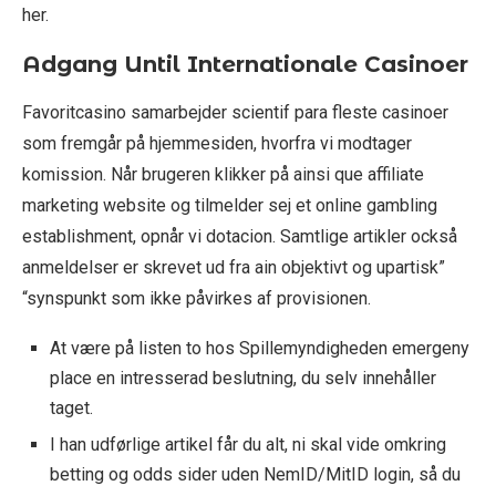
her.
Adgang Until Internationale Casinoer
Favoritcasino samarbejder scientif para fleste casinoer
som fremgår på hjemmesiden, hvorfra vi modtager
komission. Når brugeren klikker på ainsi que affiliate
marketing website og tilmelder sej et online gambling
establishment, opnår vi dotacion. Samtlige artikler också
anmeldelser er skrevet ud fra ain objektivt og upartisk”
“synspunkt som ikke påvirkes af provisionen.
At være på listen to hos Spillemyndigheden emergeny
place en intresserad beslutning, du selv innehåller
taget.
I han udførlige artikel får du alt, ni skal vide omkring
betting og odds sider uden NemID/MitID login, så du