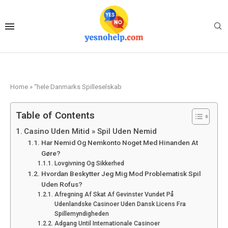
Home
»
“hele Danmarks Spilleselskab
Table of Contents
Casino Uden Mitid » Spil Uden Nemid
Har Nemid Og Nemkonto Noget Med Hinanden At
Gøre?
Lovgivning Og Sikkerhed
Hvordan Beskytter Jeg Mig Mod Problematisk Spil
Uden Rofus?
Afregning Af Skat Af Gevinster Vundet På
Udenlandske Casinoer Uden Dansk Licens Fra
Spillemyndigheden
Adgang Until Internationale Casinoer