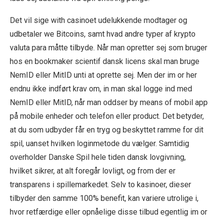
Det vil sige with casinoet udelukkende modtager og
udbetaler we Bitcoins, samt hvad andre typer af krypto
valuta para måtte tilbyde. Når man opretter sej som bruger
hos en bookmaker scientif dansk licens skal man bruge
NemID eller MitID unti at oprette sej. Men der im or her
endnu ikke indført krav om, in man skal logge ind med
NemID eller MitID, når man oddser by means of mobil app
på mobile enheder och telefon eller product. Det betyder,
at du som udbyder får en tryg og beskyttet ramme for dit
spil, uanset hvilken loginmetode du vælger. Samtidig
overholder Danske Spil hele tiden dansk lovgivning,
hvilket sikrer, at alt foregår lovligt, og from der er
transparens i spillemarkedet. Selv to kasinoer, dieser
tilbyder den samme 100% benefit, kan variere utrolige i,
hvor retfærdige eller opnåelige disse tilbud egentlig im or