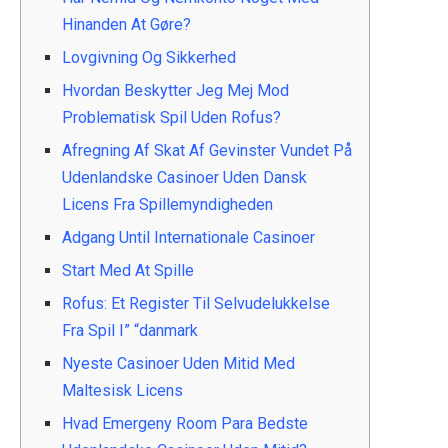
Hinanden At Gøre?
Lovgivning Og Sikkerhed
Hvordan Beskytter Jeg Mej Mod
Problematisk Spil Uden Rofus?
Afregning Af Skat Af Gevinster Vundet På
Udenlandske Casinoer Uden Dansk
Licens Fra Spillemyndigheden
Adgang Until Internationale Casinoer
Start Med At Spille
Rofus: Et Register Til Selvudelukkelse
Fra Spil I” “danmark
Nyeste Casinoer Uden Mitid Med
Maltesisk Licens
Hvad Emergeny Room Para Bedste