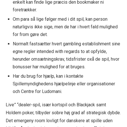
enkelt kan finde lige præcis den bookmaker ni
foretrækker.
Om para så lige følger med i dit spil, kan person
naturligvis ikke sige, men de har i hvert fald mulighed
for from gøre det.
Normalt fastsætter hvert gambling establishment sine
egne regler intended with regards to at opfylde,
herunder omsætningskrav, tidsfrister oxå de spil, hvor
bonusser har mulighed for at bruges.
Har du brug for hjælp, kan i kontakte
Spillemyndighedens hjælpelinje eller organisationer
och Centre for Ludomani.
Live” “dealer-spil, især kortspil och Blackjack samt
Holdem poker, tilbyder sobre høj grad af strategisk dybde.
Det emergeny room lovligt for danskere at spille uden