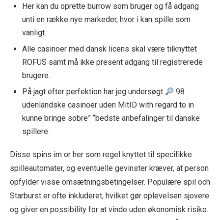
Her kan du oprette burrow som bruger og få adgang
unti en række nye markeder, hvor i kan spille som
vanligt.
Alle casinoer med dansk licens skal være tilknyttet
ROFUS samt må ikke present adgang til registrerede
brugere.
På jagt efter perfektion har jeg undersøgt
98
udenlandske casinoer uden MitID with regard to in
kunne bringe sobre” “bedste anbefalinger til danske
spillere.
Disse spins im or her som regel knyttet til specifikke
spilleautomater, og eventuelle gevinster kræver, at person
opfylder visse omsætningsbetingelser. Populære spil och
Starburst er ofte inkluderet, hvilket gør oplevelsen sjovere
og giver en possibility for at vinde uden økonomisk risiko.