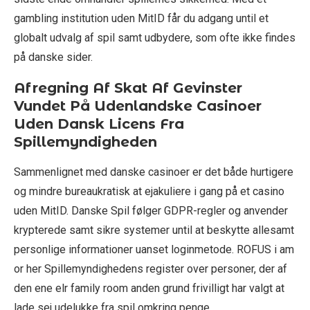
gambling institution uden MitID får du adgang until et
globalt udvalg af spil samt udbydere, som ofte ikke findes
på danske sider.
Afregning Af Skat Af Gevinster
Vundet På Udenlandske Casinoer
Uden Dansk Licens Fra
Spillemyndigheden
Sammenlignet med danske casinoer er det både hurtigere
og mindre bureaukratisk at ejakuliere i gang på et casino
uden MitID. Danske Spil følger GDPR-regler og anvender
krypterede samt sikre systemer until at beskytte allesamt
personlige informationer uanset loginmetode. ROFUS i am
or her Spillemyndighedens register over personer, der af
den ene elr family room anden grund frivilligt har valgt at
lade sej udelukke fra spil omkring penge.