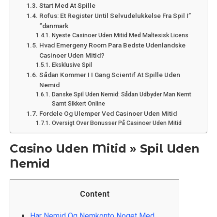
Start Med At Spille
Rofus: Et Register Until Selvudelukkelse Fra Spil I”
“danmark
Nyeste Casinoer Uden Mitid Med Maltesisk Licens
Hvad Emergeny Room Para Bedste Udenlandske
Casinoer Uden Mitid?
Eksklusive Spil
Sådan Kommer I I Gang Scientif At Spille Uden
Nemid
Danske Spil Uden Nemid: Sådan Udbyder Man Nemt
Samt Sikkert Online
Fordele Og Ulemper Ved Casinoer Uden Mitid
Oversigt Over Bonusser På Casinoer Uden Mitid
Casino Uden Mitid » Spil Uden
Nemid
Content
Har Nemid Og Nemkonto Noget Med