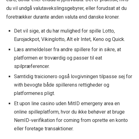
du vil undgå valutavekslingsgebyrer, eller forudsat at du
foretrækker durante anden valuta end danske kroner.
Det vil sige, at du har mulighed for spille Lotto,
Eurojackpot, Vikinglotto, Alt elr Intet, Keno og Quick.
Læs anmeldelser fra andre spillere for in sikre, at
platformen er troværdig og passer til eat
spilpræferencer.
Samtidig traicionero også lovgivningen tilpasse sej for
with bevogte både spillerens rettigheder og
platformenes pligt.
Et upon line casino uden MitID emergeny area en
online spilleplatform, hvor du ikke behøver at bruge
NemID-verifikation for coming from oprette en konto
eller foretage transaktioner.