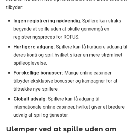
tilbyder:
Ingen registrering nødvendig:
Spillere kan straks
begynde at spille uden at skulle gennemgå en
registreringsproces for ROFUS.
Hurtigere adgang:
Spillere kan få hurtigere adgang til
deres konti og spil, hvilket sikrer en mere strømlinet
spilleoplevelse.
Forskellige bonusser:
Mange online casinoer
tilbyder eksklusive bonusser og kampagner for at
tiltrække nye spillere.
Globalt udvalg:
Spillere kan få adgang til
internationale online casinoer, hvilket giver et bredere
udvalg af spil og tjenester.
Ulemper ved at spille uden om