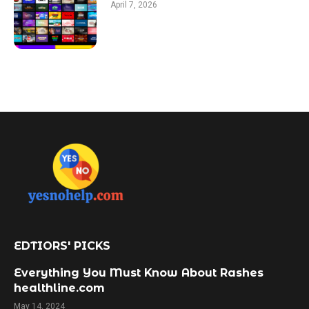
April 7, 2026
EDTIORS' PICKS
Everything You Must Know About Rashes
healthline.com
May 14, 2024