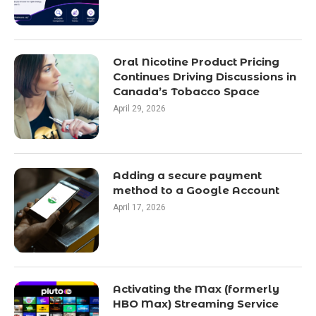
Oral Nicotine Product Pricing
Continues Driving Discussions in
Canada’s Tobacco Space
April 29, 2026
Adding a secure payment
method to a Google Account
April 17, 2026
Activating the Max (formerly
HBO Max) Streaming Service