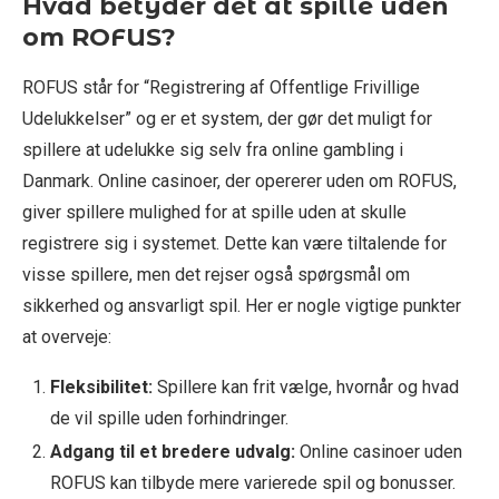
Hvad betyder det at spille uden
om ROFUS?
ROFUS står for “Registrering af Offentlige Frivillige
Udelukkelser” og er et system, der gør det muligt for
spillere at udelukke sig selv fra online gambling i
Danmark. Online casinoer, der opererer uden om ROFUS,
giver spillere mulighed for at spille uden at skulle
registrere sig i systemet. Dette kan være tiltalende for
visse spillere, men det rejser også spørgsmål om
sikkerhed og ansvarligt spil. Her er nogle vigtige punkter
at overveje:
Fleksibilitet:
Spillere kan frit vælge, hvornår og hvad
de vil spille uden forhindringer.
Adgang til et bredere udvalg:
Online casinoer uden
ROFUS kan tilbyde mere varierede spil og bonusser.