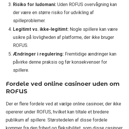
Risiko for ludomani:
Uden ROFUS overvågning kan
der være en større risiko for udvikling af
spilleproblemer.
Legitimt vs. ikke-legitimt:
Nogle spillere kan være
usikre på lovligheden af platforme, der ikke bruger
ROFUS.
Ændringer i regulering:
Fremtidige ændringer kan
påvirke denne praksis og før konsekvenser for
spillere.
Fordele ved online casinoer uden om
ROFUS
Der er flere fordele ved at vælge online casinoer, der ikke
opererer under ROFUS, hvilket kan tiltale et bredere
publikum af spillere. Størstedelen af disse fordele
kommer fra den frihed og fleksibilitet, som disse casinoer