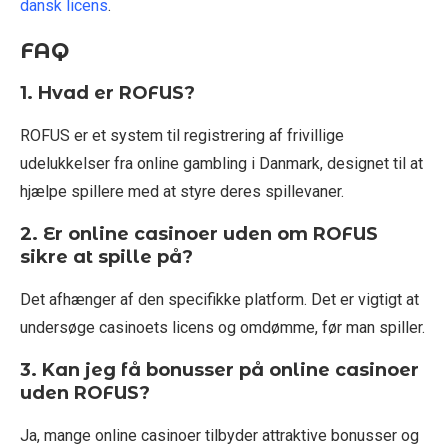
dansk licens
.
FAQ
1. Hvad er ROFUS?
ROFUS er et system til registrering af frivillige
udelukkelser fra online gambling i Danmark, designet til at
hjælpe spillere med at styre deres spillevaner.
2. Er online casinoer uden om ROFUS
sikre at spille på?
Det afhænger af den specifikke platform. Det er vigtigt at
undersøge casinoets licens og omdømme, før man spiller.
3. Kan jeg få bonusser på online casinoer
uden ROFUS?
Ja, mange online casinoer tilbyder attraktive bonusser og