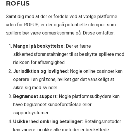
ROFUS
Samtidig med at der er fordele ved at vælge platforme
uden for ROFUS, er der også potentielle ulemper, som
spillere bør være opmærksomme på. Disse omfatter:
Mangel på beskyttelse:
Der er færre
sikkerhedsforanstaltninger til at beskytte spillere mod
risikoen for afhængighed.
Jurisdiktion og lovlighed:
Nogle online casinoer kan
operere i en gråzone, hvilket gør det vanskeligt at
sikre sig mod svindel.
Begrænset support:
Nogle platformsudbydere kan
have begrænset kundeforståelse eller
supportsystemer.
Usikkerhed omkring betalinger:
Betalingsmetoder
kan variere, og ikke alle metoder er beskyttede.