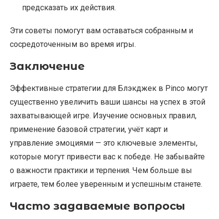
предсказать их действия.
Эти советы помогут вам оставаться собранным и
сосредоточенным во время игры.
Заключение
Эффективные стратегии для Блэкджек в Pinco могут
существенно увеличить ваши шансы на успех в этой
захватывающей игре. Изучение основных правил,
применение базовой стратегии, учёт карт и
управление эмоциями — это ключевые элементы,
которые могут привести вас к победе. Не забывайте
о важности практики и терпения. Чем больше вы
играете, тем более уверенным и успешным станете.
Часто задаваемые вопросы