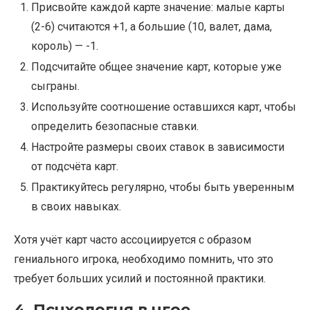
Присвойте каждой карте значение: малые карты
(2-6) считаются +1, а большие (10, валет, дама,
король) — -1.
Подсчитайте общее значение карт, которые уже
сыграны.
Используйте соотношение оставшихся карт, чтобы
определить безопасные ставки.
Настройте размеры своих ставок в зависимости
от подсчёта карт.
Практикуйтесь регулярно, чтобы быть уверенным
в своих навыках.
Хотя учёт карт часто ассоциируется с образом
гениального игрока, необходимо помнить, что это
требует больших усилий и постоянной практики.
4. Психология в игре