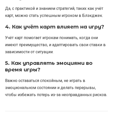
Да, с практикой и знанием стратегий, таких как учёт
карт, можно стать успешным игроком в Блэкджек.
4. Как учёт карт влияет на игру?
Учёт карт помогает игрокам понимать, когда они
имеют преимущество, и адаптировать свои ставки в
зависимости от ситуации.
5. Как управлять эмоциями во
время игры?
Важно оставаться спокойным, не играть в
эмоциональном состоянии и делать перерывы,
чтобы избежать потерь из-за неоправданных рисков.