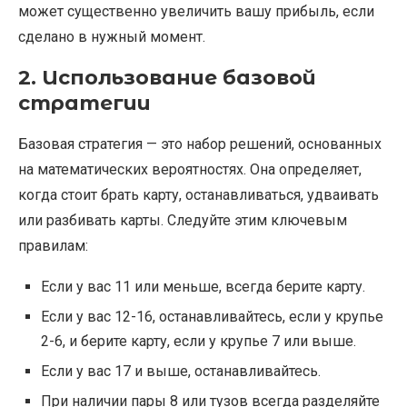
может существенно увеличить вашу прибыль, если
сделано в нужный момент.
2. Использование базовой
стратегии
Базовая стратегия — это набор решений, основанных
на математических вероятностях. Она определяет,
когда стоит брать карту, останавливаться, удваивать
или разбивать карты. Следуйте этим ключевым
правилам:
Если у вас 11 или меньше, всегда берите карту.
Если у вас 12-16, останавливайтесь, если у крупье
2-6, и берите карту, если у крупье 7 или выше.
Если у вас 17 и выше, останавливайтесь.
При наличии пары 8 или тузов всегда разделяйте