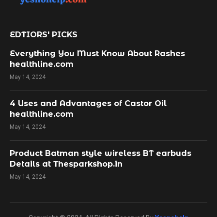
EDTIORS' PICKS
Everything You Must Know About Rashes
healthline.com
May 14, 2024
4 Uses and Advantages of Castor Oil
healthline.com
May 14, 2024
Product Batman style wireless BT earbuds
Details at Thesparkshop.in
May 14, 2024