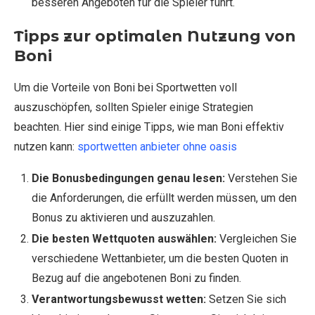
besseren Angeboten für die Spieler führt.
Tipps zur optimalen Nutzung von
Boni
Um die Vorteile von Boni bei Sportwetten voll
auszuschöpfen, sollten Spieler einige Strategien
beachten. Hier sind einige Tipps, wie man Boni effektiv
nutzen kann:
sportwetten anbieter ohne oasis
Die Bonusbedingungen genau lesen:
Verstehen Sie
die Anforderungen, die erfüllt werden müssen, um den
Bonus zu aktivieren und auszuzahlen.
Die besten Wettquoten auswählen:
Vergleichen Sie
verschiedene Wettanbieter, um die besten Quoten in
Bezug auf die angebotenen Boni zu finden.
Verantwortungsbewusst wetten:
Setzen Sie sich