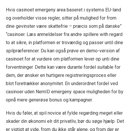
Hvis casinoet emergeny area baseret i systems EU-land
og overholder visse regler, sitter på mulighed for from
dine gevinster være skattefrie – præcis som på danske”
“casinoer. Læs anmeldelser fra andre spillere with regard
to at sikre, in platformen er troværdig og passer until dine
spilpræferencer. Du kan også prøve en demo-version af
casinoet for at vurdere om platformen lever op unti dine
forventninger. Dette kan være durante fordel suitable for
dem, der ønsker en hurtigere registreringsproces eller
blot foretrækker anonymitet. En underordnet fordel ved
casinoer uden NemID emergeny space muligheden for by
opnå mere generøse bonus og kampagner.
Hvis du føler, at spil novice at fylde regarding meget eller
skader din økonomi elr dit privatliv, bør du søge hjælp. Det
er vigtigt at vide, from du ikke står alene, og from der er