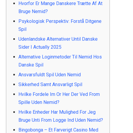
Hvorfor Er Mange Danskere Trætte Af At
Bruge Nemid?
Psykologisk Perspektiv: Forstå Ditgene
Spil
Udenlandske Alternativer Until Danske
Sider I Actually 2025
Alternative Loginmetoder Til Nemid Hos
Danske Spil
Ansvarsfuldt Spil Uden Nemid
Sikkerhed Samt Ansvarligt Spil
Hvilke Fordele Im Or Her Der Ved From
Spille Uden Nemid?
Hvilke Enheder Har Mulighed For Jeg
Bruge Unti From Logge Ind Uden Nemid?
Bingobonga – Et Farverigt Casino Med