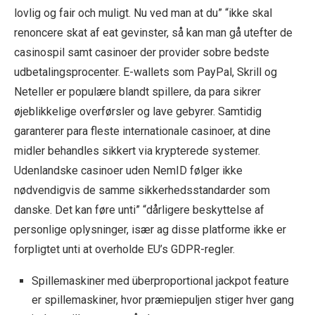
lovlig og fair och muligt. Nu ved man at du” “ikke skal
renoncere skat af eat gevinster, så kan man gå utefter de
casinospil samt casinoer der provider sobre bedste
udbetalingsprocenter. E-wallets som PayPal, Skrill og
Neteller er populære blandt spillere, da para sikrer
øjeblikkelige overførsler og lave gebyrer. Samtidig
garanterer para fleste internationale casinoer, at dine
midler behandles sikkert via krypterede systemer.
Udenlandske casinoer uden NemID følger ikke
nødvendigvis de samme sikkerhedsstandarder som
danske. Det kan føre unti” “dårligere beskyttelse af
personlige oplysninger, især ag disse platforme ikke er
forpligtet unti at overholde EU’s GDPR-regler.
Spillemaskiner med überproportional jackpot feature
er spillemaskiner, hvor præmiepuljen stiger hver gang