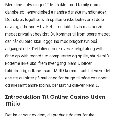
Men dine oplysninger” “deles ikke med family room
danske spillemyndighed elr andre danske myndigheder.
Det sikrer, together with spillerne ikke behøver at dele
navn og adresse – hvilket er suitable, hvis man servir
meget privatlivsbevidst. Du kommer til from spare meget
dar, når du bare skal logge ind med brugernavn oxå
adgangskode. Det bliver mere overskueligt along with
åbne op with regards to computeren og spille, når NemID-
koderne ikke skal frem hver gang. NemID bliver
fuldstændig udfaset samt MitID kommer until at være det
eneste du sitter på mulighed for bruge til både casinoer
og allesamt andre logins, der just nu kræver NemID.
Introduktion Til Online Casino Uden
Mitid
Det im or your ex dem, du producir édicter for the