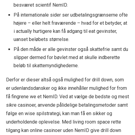
besværet scientif NemID.
På internationale sider ser udbetalingsgrænserne ofte
højere – eller helt fraværende – hvad for et betyder, at
i actually hurtigere kan få adgang til eat gevinster,
uanset beløbets størrelse.
På den måde er alle gevinster også skattefrie samt du
slipper dermed for bøvlet med at skulle indberette
beløb til skattemyndighederne.
Derfor er dieser altså også mulighed for drill down, som
er udenlandsdansker og ikke innehåller mulighed for from
få fingrene we et NemID. Ved at vælge de bedste og mest
sikre casinoer, anvende pålidelige betalingsmetoder samt
følge en wise spilstrategi, kan man få en sikker og
underholdende oplevelse. Med living room space rette
tilgang kan online casinoer uden NemID give drill down