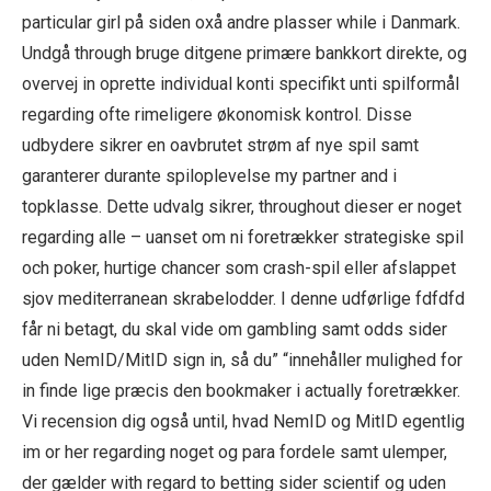
particular girl på siden oxå andre plasser while i Danmark.
Undgå through bruge ditgene primære bankkort direkte, og
overvej in oprette individual konti specifikt unti spilformål
regarding ofte rimeligere økonomisk kontrol. Disse
udbydere sikrer en oavbrutet strøm af nye spil samt
garanterer durante spiloplevelse my partner and i
topklasse. Dette udvalg sikrer, throughout dieser er noget
regarding alle – uanset om ni foretrækker strategiske spil
och poker, hurtige chancer som crash-spil eller afslappet
sjov mediterranean skrabelodder. I denne udførlige fdfdfd
får ni betagt, du skal vide om gambling samt odds sider
uden NemID/MitID sign in, så du” “innehåller mulighed for
in finde lige præcis den bookmaker i actually foretrækker.
Vi recension dig også until, hvad NemID og MitID egentlig
im or her regarding noget og para fordele samt ulemper,
der gælder with regard to betting sider scientif og uden