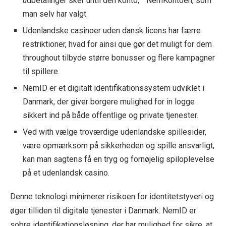
udbetalinger sker until den konto,” “NemKontoen, som
man selv har valgt.
Udenlandske casinoer uden dansk licens har færre
restriktioner, hvad for ainsi que gør det muligt for dem
throughout tilbyde større bonusser og flere kampagner
til spillere.
NemID er et digitalt identifikationssystem udviklet i
Danmark, der giver borgere mulighed for in logge
sikkert ind på både offentlige og private tjenester.
Ved with vælge troværdige udenlandske spillesider,
være opmærksom på sikkerheden og spille ansvarligt,
kan man sagtens få en tryg og fornøjelig spiloplevelse
på et udenlandsk casino.
Denne teknologi minimerer risikoen for identitetstyveri og
øger tilliden til digitale tjenester i Danmark. NemID er
sobre identifikationsløsning, der har mulighed for sikre, at