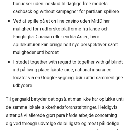
bonusser uden indskud til daglige free models,
cashback og without kampagner for partisan spillere.
Ved at spille på et on line casino uden MitID har
mulighed for i udforske platforme fra lande och
Fanghiglia, Curacao eller endda Asien, hvor
spillekulturen kan bringe helt nye perspektiver samt
muligheder unti bordet.
I stedet together with regard to together with gå blindt
ind på living place første side, national insurance
locater via en Google-søgning, bør i altid sammenligne
udbydere.
Til gengæld betyder det også, at man ikke har oplukke unti
de samme lokale sikkerhedsforanstaltninger. Heldigvis
sitter på vi allerede gjort para hårde arbejde concerning
dig ved through udvælge de billigste og mest pålidelige