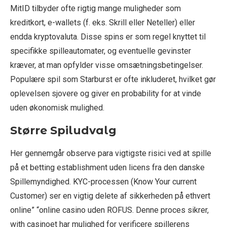
MitID tilbyder ofte rigtig mange muligheder som
kreditkort, e-wallets (f. eks. Skrill eller Neteller) eller
endda kryptovaluta. Disse spins er som regel knyttet til
specifikke spilleautomater, og eventuelle gevinster
kræver, at man opfylder visse omsætningsbetingelser.
Populære spil som Starburst er ofte inkluderet, hvilket gør
oplevelsen sjovere og giver en probability for at vinde
uden økonomisk mulighed.
Større Spiludvalg
Her gennemgår observe para vigtigste risici ved at spille
på et betting establishment uden licens fra den danske
Spillemyndighed. KYC-processen (Know Your current
Customer) ser en vigtig delete af sikkerheden på ethvert
online” “online casino uden ROFUS. Denne proces sikrer,
with casinoet har mulighed for verificere spillerens