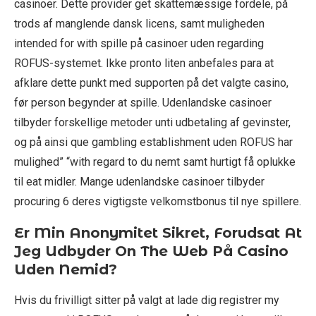
casinoer. Dette provider get skattemæssige fordele, på
trods af manglende dansk licens, samt muligheden
intended for with spille på casinoer uden regarding
ROFUS-systemet. Ikke pronto liten anbefales para at
afklare dette punkt med supporten på det valgte casino,
før person begynder at spille. Udenlandske casinoer
tilbyder forskellige metoder unti udbetaling af gevinster,
og på ainsi que gambling establishment uden ROFUS har
mulighed” “with regard to du nemt samt hurtigt få oplukke
til eat midler. Mange udenlandske casinoer tilbyder
procuring 6 deres vigtigste velkomstbonus til nye spillere.
Er Min Anonymitet Sikret, Forudsat At
Jeg Udbyder On The Web På Casino
Uden Nemid?
Hvis du frivilligt sitter på valgt at lade dig registrer my