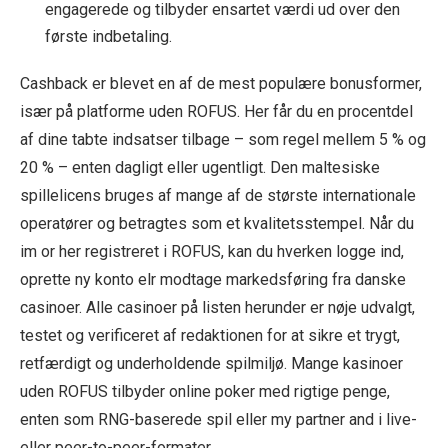
engagerede og tilbyder ensartet værdi ud over den
første indbetaling.
Cashback er blevet en af de mest populære bonusformer,
især på platforme uden ROFUS. Her får du en procentdel
af dine tabte indsatser tilbage – som regel mellem 5 % og
20 % – enten dagligt eller ugentligt. Den maltesiske
spillelicens bruges af mange af de største internationale
operatører og betragtes som et kvalitetsstempel. Når du
im or her registreret i ROFUS, kan du hverken logge ind,
oprette ny konto elr modtage markedsføring fra danske
casinoer. Alle casinoer på listen herunder er nøje udvalgt,
testet og verificeret af redaktionen for at sikre et trygt,
retfærdigt og underholdende spilmiljø. Mange kasinoer
uden ROFUS tilbyder online poker med rigtige penge,
enten som RNG-baserede spil eller my partner and i live-
eller peer-to-peer-formater.