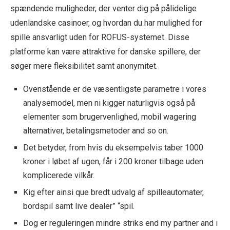
spændende muligheder, der venter dig på pålidelige
udenlandske casinoer, og hvordan du har mulighed for
spille ansvarligt uden for ROFUS-systemet. Disse
platforme kan være attraktive for danske spillere, der
søger mere fleksibilitet samt anonymitet.
Ovenstående er de væsentligste parametre i vores
analysemodel, men ni kigger naturligvis også på
elementer som brugervenlighed, mobil wagering
alternativer, betalingsmetoder and so on.
Det betyder, from hvis du eksempelvis taber 1000
kroner i løbet af ugen, får i 200 kroner tilbage uden
komplicerede vilkår.
Kig efter ainsi que bredt udvalg af spilleautomater,
bordspil samt live dealer” “spil.
Dog er reguleringen mindre striks end my partner and i