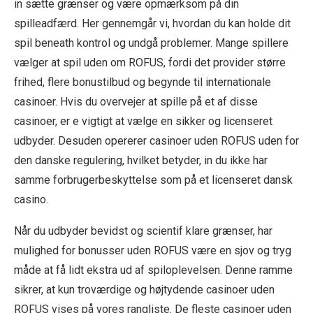
in sætte grænser og være opmærksom på din
spilleadfærd. Her gennemgår vi, hvordan du kan holde dit
spil beneath kontrol og undgå problemer. Mange spillere
vælger at spil uden om ROFUS, fordi det provider større
frihed, flere bonustilbud og begynde til internationale
casinoer. Hvis du overvejer at spille på et af disse
casinoer, er e vigtigt at vælge en sikker og licenseret
udbyder. Desuden opererer casinoer uden ROFUS uden for
den danske regulering, hvilket betyder, in du ikke har
samme forbrugerbeskyttelse som på et licenseret dansk
casino.
Når du udbyder bevidst og scientif klare grænser, har
mulighed for bonusser uden ROFUS være en sjov og tryg
måde at få lidt ekstra ud af spiloplevelsen. Denne ramme
sikrer, at kun troværdige og højtydende casinoer uden
ROFUS vises på vores rangliste. De fleste casinoer uden