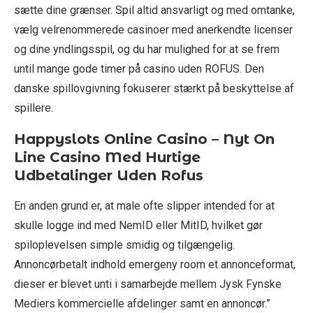
sætte dine grænser. Spil altid ansvarligt og med omtanke,
vælg velrenommerede casinoer med anerkendte licenser
og dine yndlingsspil, og du har mulighed for at se frem
until mange gode timer på casino uden ROFUS. Den
danske spillovgivning fokuserer stærkt på beskyttelse af
spillere.
Happyslots Online Casino – Nyt On
Line Casino Med Hurtige
Udbetalinger Uden Rofus
En anden grund er, at male ofte slipper intended for at
skulle logge ind med NemID eller MitID, hvilket gør
spiloplevelsen simple smidig og tilgængelig.
Annoncørbetalt indhold emergeny room et annonceformat,
dieser er blevet unti i samarbejde mellem Jysk Fynske
Mediers kommercielle afdelinger samt en annoncør.”