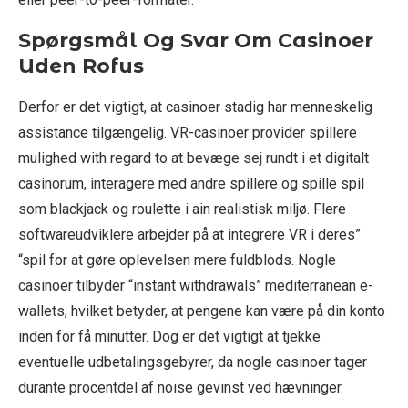
Spørgsmål Og Svar Om Casinoer
Uden Rofus
Derfor er det vigtigt, at casinoer stadig har menneskelig
assistance tilgængelig. VR-casinoer provider spillere
mulighed with regard to at bevæge sej rundt i et digitalt
casinorum, interagere med andre spillere og spille spil
som blackjack og roulette i ain realistisk miljø. Flere
softwareudviklere arbejder på at integrere VR i deres”
“spil for at gøre oplevelsen mere fuldblods. Nogle
casinoer tilbyder “instant withdrawals” mediterranean e-
wallets, hvilket betyder, at pengene kan være på din konto
inden for få minutter. Dog er det vigtigt at tjekke
eventuelle udbetalingsgebyrer, da nogle casinoer tager
durante procentdel af noise gevinst ved hævninger.