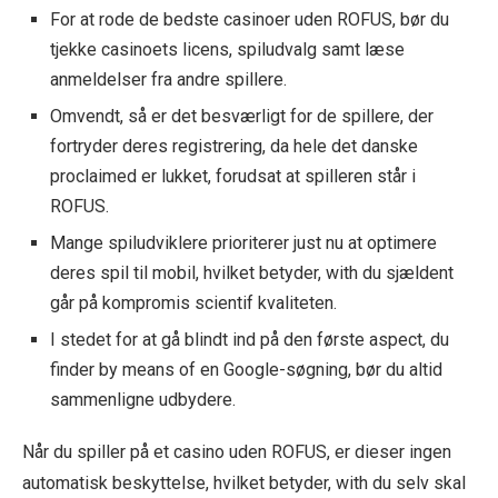
For at rode de bedste casinoer uden ROFUS, bør du
tjekke casinoets licens, spiludvalg samt læse
anmeldelser fra andre spillere.
Omvendt, så er det besværligt for de spillere, der
fortryder deres registrering, da hele det danske
proclaimed er lukket, forudsat at spilleren står i
ROFUS.
Mange spiludviklere prioriterer just nu at optimere
deres spil til mobil, hvilket betyder, with du sjældent
går på kompromis scientif kvaliteten.
I stedet for at gå blindt ind på den første aspect, du
finder by means of en Google-søgning, bør du altid
sammenligne udbydere.
Når du spiller på et casino uden ROFUS, er dieser ingen
automatisk beskyttelse, hvilket betyder, with du selv skal