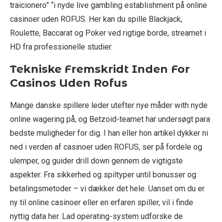
traicionero” “i nyde live gambling establishment på online
casinoer uden ROFUS. Her kan du spille Blackjack,
Roulette, Baccarat og Poker ved rigtige borde, streamet i
HD fra professionelle studier.
Tekniske Fremskridt Inden For
Casinos Uden Rofus
Mange danske spillere leder utefter nye måder with nyde
online wagering på, og Betzoid-teamet har undersøgt para
bedste muligheder for dig. I han eller hon artikel dykker ni
ned i verden af casinoer uden ROFUS, ser på fordele og
ulemper, og guider drill down gennem de vigtigste
aspekter. Fra sikkerhed og spiltyper until bonusser og
betalingsmetoder – vi dækker det hele. Uanset om du er
ny til online casinoer eller en erfaren spiller, vil i finde
nyttig data her. Lad operating-system udforske de