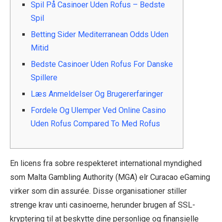
Spil På Casinoer Uden Rofus – Bedste
Spil
Betting Sider Mediterranean Odds Uden
Mitid
Bedste Casinoer Uden Rofus For Danske
Spillere
Læs Anmeldelser Og Brugererfaringer
Fordele Og Ulemper Ved Online Casino
Uden Rofus Compared To Med Rofus
En licens fra sobre respekteret international myndighed
som Malta Gambling Authority (MGA) elr Curacao eGaming
virker som din assurée. Disse organisationer stiller
strenge krav unti casinoerne, herunder brugen af SSL-
kryptering til at beskytte dine personlige og finansielle