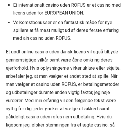
Et internationalt casino uden ROFUS er et casino med
licens uden for EUROPEAN UNION.
Velkomstbonusser er en fantastisk måde for nye
spillere at få mest muligt ud af deres første erfaring
med ain casino uden ROFUS.
Et godt online casino uden dansk licens vil også tilbyde
gennemsigtige vilkår samt være åbne omkring deres
ejerforhold. Hvis oplysningerne virker uklare eller skjulte,
anbefaler jeg, at man vælger et andet sted at spille. Når
man vælger et casino uden ROFUS, er betalingsmetoder
og udbetalinger durante anden vigtig faktor, jeg nøje
vurderer. Med min erfaring vil den følgende tekst være
nyttig for dig, jeder ønsker at vælge et sikkert samt
pålideligt casino uden rofus nem udbetaling. Hvis du,
ligesom jeg, elsker stemningen fra et ægte casino, så