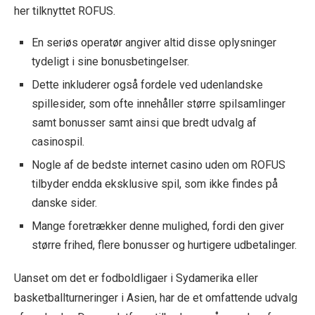
her tilknyttet ROFUS.
En seriøs operatør angiver altid disse oplysninger
tydeligt i sine bonusbetingelser.
Dette inkluderer også fordele ved udenlandske
spillesider, som ofte innehåller større spilsamlinger
samt bonusser samt ainsi que bredt udvalg af
casinospil.
Nogle af de bedste internet casino uden om ROFUS
tilbyder endda eksklusive spil, som ikke findes på
danske sider.
Mange foretrækker denne mulighed, fordi den giver
større frihed, flere bonusser og hurtigere udbetalinger.
Uanset om det er fodboldligaer i Sydamerika eller
basketballturneringer i Asien, har de et omfattende udvalg