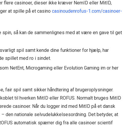
er flere casinoer, dieser ikke kræver NemID eller MitID,
ger at spille på et casino
casinoudenrofus-1.com/casinoer-
rge spin, så kan de sammenlignes med at være en gave til get
svarligt spil samt kende dine funktioner for hjælp, har
e spillet med ro i sindet.
e som NetEnt, Microgaming eller Evolution Gaming im or her
se, fair spil samt sikker håndtering af brugeroplysninger.
koblet til hverken MitID eller ROFUS. Normalt bruges MitID
nserede casinoer. Når du logger ind med MitID på et dansk
 den nationale selvudelukkelsesordning. Det betyder, at
FUS automatisk spærrer dig fra alle casinoer scientif