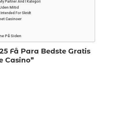
 My Partner And I Kategori
 Uden Mitid
 Intended For Skridt
net Casinoer
rne På Siden
5 Få Para Bedste Gratis
e Casino”