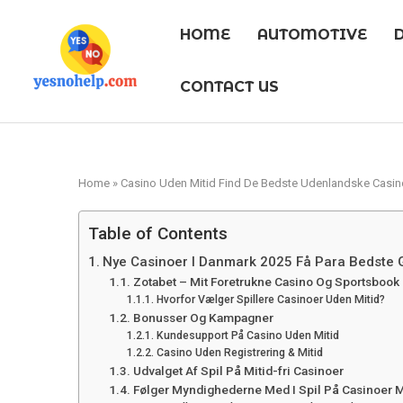
HOME
AUTOMOTIVE
CONTACT US
Home
»
Casino Uden Mitid Find De Bedste Udenlandske Casin
Table of Contents
Nye Casinoer I Danmark 2025 Få Para Bedste G
Zotabet – Mit Foretrukne Casino Og Sportsboo
Hvorfor Vælger Spillere Casinoer Uden Mitid?
Bonusser Og Kampagner
Kundesupport På Casino Uden Mitid
Casino Uden Registrering & Mitid
Udvalget Af Spil På Mitid-fri Casinoer
Følger Myndighederne Med I Spil På Casinoer