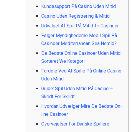
Kundesupport På Casino Uden Mitid
Casino Uden Registrering & Mitid
Udvalget Af Spil På Mitid-fri Casinoer
Følger Myndighederne Med I Spil På
Casinoer Mediterranean Sea Nemid?
De Bedste Online Casinoer Uden Mitid
Sorteret We Kategori
Fordele Ved At Spille På Online Casino
Uden Mitid
Guide: Spil Uden Mitid På Casino –
Skridt For Skridt
Hvordan Udvælger Mire De Bedste On-
line Casinoer
Overvejelser For Danske Spillere