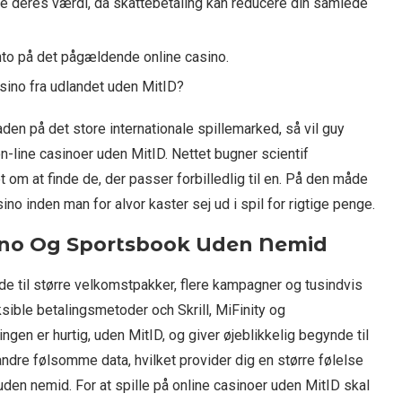
ste deres værdi, da skattebetaling kan reducere din samlede
konto på det pågældende online casino.
casino fra udlandet uden MitID?
laden på det store internationale spillemarked, så vil guy
on-line casinoer uden MitID. Nettet bugner scientif
t om at finde de, der passer forbilledlig til en. På den måde
o inden man for alvor kaster sej ud i spil for rigtige penge.
sino Og Sportsbook Uden Nemid
de til større velkomstpakker, flere kampagner og tusindvis
ksible betalingsmetoder och Skrill, MiFinity og
ngen er hurtig, uden MitID, og giver øjeblikkelig begynde til
andre følsomme data, hvilket provider dig en større følelse
 uden nemid. For at spille på online casinoer uden MitID skal