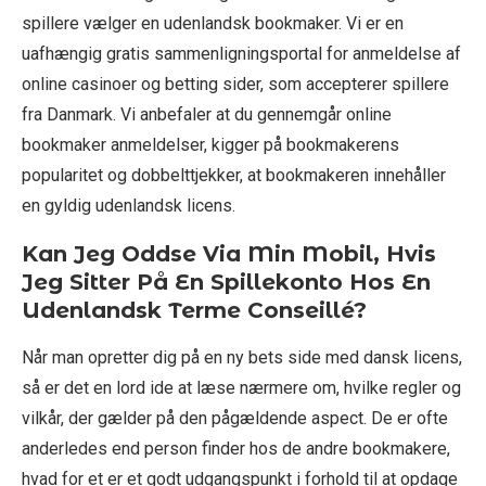
spillere vælger en udenlandsk bookmaker. Vi er en
uafhængig gratis sammenligningsportal for anmeldelse af
online casinoer og betting sider, som accepterer spillere
fra Danmark. Vi anbefaler at du gennemgår online
bookmaker anmeldelser, kigger på bookmakerens
popularitet og dobbelttjekker, at bookmakeren innehåller
en gyldig udenlandsk licens.
Kan Jeg Oddse Via Min Mobil, Hvis
Jeg Sitter På En Spillekonto Hos En
Udenlandsk Terme Conseillé? ​
Når man opretter dig på en ny bets side med dansk licens,
så er det en lord ide at læse nærmere om, hvilke regler og
vilkår, der gælder på den pågældende aspect. De er ofte
anderledes end person finder hos de andre bookmakere,
hvad for et er et godt udgangspunkt i forhold til at opdage