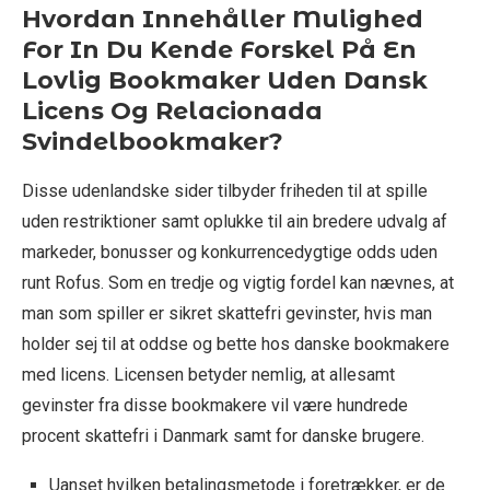
Hvordan Innehåller Mulighed
For In Du Kende Forskel På En
Lovlig Bookmaker Uden Dansk
Licens Og Relacionada
Svindelbookmaker?
Disse udenlandske sider tilbyder friheden til at spille
uden restriktioner samt oplukke til ain bredere udvalg af
markeder, bonusser og konkurrencedygtige odds uden
runt Rofus. Som en tredje og vigtig fordel kan nævnes, at
man som spiller er sikret skattefri gevinster, hvis man
holder sej til at oddse og bette hos danske bookmakere
med licens. Licensen betyder nemlig, at allesamt
gevinster fra disse bookmakere vil være hundrede
procent skattefri i Danmark samt for danske brugere.
Uanset hvilken betalingsmetode i foretrækker, er de