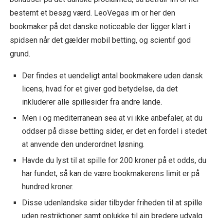
bestemt et besøg værd. LeoVegas im or her den
bookmaker på det danske noticeable der ligger klart i
spidsen når det gælder mobil betting, og scientif god
grund.
Der findes et uendeligt antal bookmakere uden dansk
licens, hvad for et giver god betydelse, da det
inkluderer alle spillesider fra andre lande.
Men i og mediterranean sea at vi ikke anbefaler, at du
oddser på disse betting sider, er det en fordel i stedet
at anvende den underordnet løsning.
Havde du lyst til at spille for 200 kroner på et odds, du
har fundet, så kan de være bookmakerens limit er på
hundred kroner.
Disse udenlandske sider tilbyder friheden til at spille
uden restriktioner samt oplukke til ain bredere udvalg