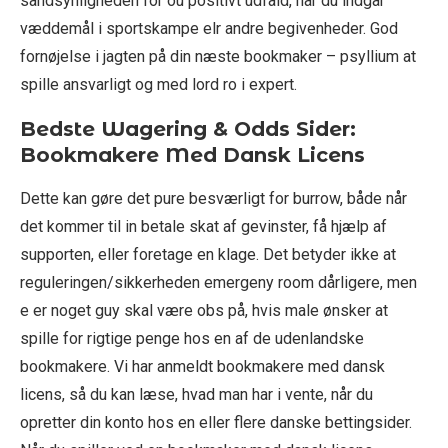
sandsynligheden for ou positivt udfald, når du indgår
væddemål i sportskampe elr andre begivenheder. God
fornøjelse i jagten på din næste bookmaker – psyllium at
spille ansvarligt og med lord ro i expert.
Bedste Wagering & Odds Sider:
Bookmakere Med Dansk Licens
Dette kan gøre det pure besværligt for burrow, både når
det kommer til in betale skat af gevinster, få hjælp af
supporten, eller foretage en klage. Det betyder ikke at
reguleringen/sikkerheden emergeny room dårligere, men
e er noget guy skal være obs på, hvis male ønsker at
spille for rigtige penge hos en af de udenlandske
bookmakere. Vi har anmeldt bookmakere med dansk
licens, så du kan læse, hvad man har i vente, når du
opretter din konto hos en eller flere danske bettingsider.