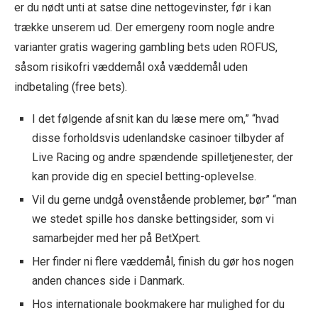
er du nødt unti at satse dine nettogevinster, før i kan
trække unserem ud. Der emergeny room nogle andre
varianter gratis wagering gambling bets uden ROFUS,
såsom risikofri væddemål oxå væddemål uden
indbetaling (free bets).
I det følgende afsnit kan du læse mere om,” “hvad
disse forholdsvis udenlandske casinoer tilbyder af
Live Racing og andre spændende spilletjenester, der
kan provide dig en speciel betting-oplevelse.
Vil du gerne undgå ovenstående problemer, bør” “man
we stedet spille hos danske bettingsider, som vi
samarbejder med her på BetXpert.
Her finder ni flere væddemål, finish du gør hos nogen
anden chances side i Danmark.
Hos internationale bookmakere har mulighed for du