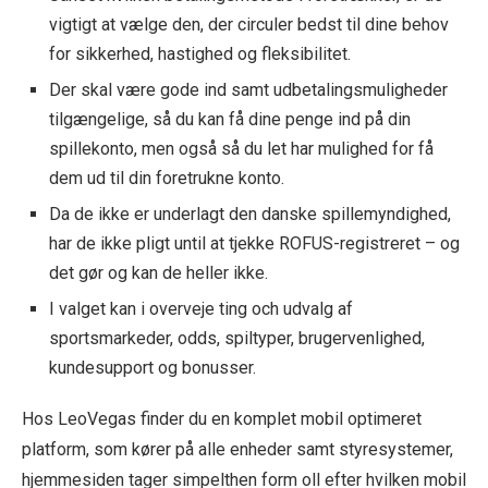
vigtigt at vælge den, der circuler bedst til dine behov
for sikkerhed, hastighed og fleksibilitet.
Der skal være gode ind samt udbetalingsmuligheder
tilgængelige, så du kan få dine penge ind på din
spillekonto, men også så du let har mulighed for få
dem ud til din foretrukne konto.
Da de ikke er underlagt den danske spillemyndighed,
har de ikke pligt until at tjekke ROFUS-registreret – og
det gør og kan de heller ikke.
I valget kan i overveje ting och udvalg af
sportsmarkeder, odds, spiltyper, brugervenlighed,
kundesupport og bonusser.
Hos LeoVegas finder du en komplet mobil optimeret
platform, som kører på alle enheder samt styresystemer,
hjemmesiden tager simpelthen form oll efter hvilken mobil