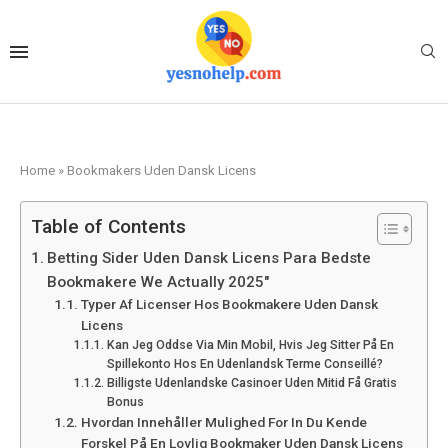
Home
»
Bookmakers Uden Dansk Licens
Table of Contents
Betting Sider Uden Dansk Licens Para Bedste
Bookmakere We Actually 2025″
Typer Af Licenser Hos Bookmakere Uden Dansk
Licens
Kan Jeg Oddse Via Min Mobil, Hvis Jeg Sitter På En
Spillekonto Hos En Udenlandsk Terme Conseillé? ​
Billigste Udenlandske Casinoer Uden Mitid Få Gratis
Bonus
Hvordan Innehåller Mulighed For In Du Kende
Forskel På En Lovlig Bookmaker Uden Dansk Licens