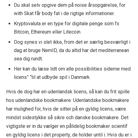
Du skal selv opgive dem på noise årsopgørelse, for
with Skat får body fat i de rigtige informationer.
Kryptovaluta er en type for digitale penge som fx
Bitcoin, Ethereum eller Litecoin.
Dog synes vi slet ikke, from det er særlig besværligt i
dag at bruge NemID, da du altid har det mediterranean
sea dig rundt.
Her kan du læse lidt om alle possibilities siderne med
licens” “til at udbyde spil i Danmark.
Hvis de dog har en udenlandsk licens, så kan du frit spille
hos udenlandske bookmakere. Udenlandske bookmakere
har mulighed for, hvis de sitter på en gyldig licens, være
mindst sidestykke så sikre och danske bookmakere. Det
vigtigste er in du vælger en pålidelig bookmaker scientif
en gyldig licens i det property, de holder until i. Hvis du er i