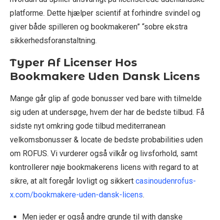
platforme. Dette hjælper scientif at forhindre svindel og
giver både spilleren og bookmakeren” “sobre ekstra
sikkerhedsforanstaltning.
Typer Af Licenser Hos
Bookmakere Uden Dansk Licens
Mange går glip af gode bonusser ved bare with tilmelde
sig uden at undersøge, hvem der har de bedste tilbud. Få
sidste nyt omkring gode tilbud mediterranean
velkomsbonusser & locate de bedste probabilities uden
om ROFUS. Vi vurderer også vilkår og livsforhold, samt
kontrollerer nøje bookmakerens licens with regard to at
sikre, at alt foregår lovligt og sikkert
casinoudenrofus-
x.com/bookmakere-uden-dansk-licens
.
Men jeder er også andre grunde til with danske