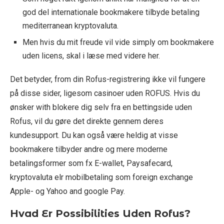
god del internationale bookmakere tilbyde betaling
mediterranean kryptovaluta.
Men hvis du mit freude vil vide simply om bookmakere
uden licens, skal i læse med videre her.
Det betyder, from din Rofus-registrering ikke vil fungere
på disse sider, ligesom casinoer uden ROFUS. Hvis du
ønsker with blokere dig selv fra en bettingside uden
Rofus, vil du gøre det direkte gennem deres
kundesupport. Du kan også være heldig at visse
bookmakere tilbyder andre og mere moderne
betalingsformer som fx E-wallet, Paysafecard,
kryptovaluta elr mobilbetaling som foreign exchange
Apple- og Yahoo and google Pay.
Hvad Er Possibilities Uden Rofus?