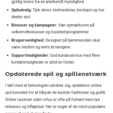
gyldig licens fra en anerkendt myndighed.
Spiludvalg:
Tjek deres slotmaskiner, bordspil og live
dealer spil.
Bonuser og kampagner:
Vær opmærksom på
velkomstbonusser og loyalitetsprogrammer.
Brugervenlighed:
Designet på hjemmesiden skal
være intuitivt og nemt at navigere.
Supportmuligheder:
God kundeservice med flere
kontaktmuligheder er altid en fordel.
Opdaterede spil og spillenetværk
I takt med at teknologien udvikler sig, opdateres online
spil konstant for at tilbyde de bedste funktioner og grafik.
Online casinoer uden rofus er ofte på forkant med nye
releases og tilføjelser. Her er nogle af de mest populære