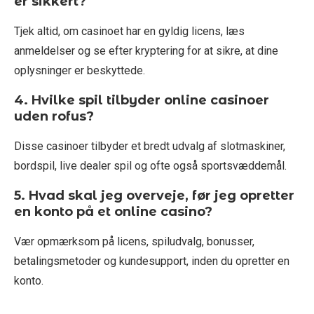
er sikkert?
Tjek altid, om casinoet har en gyldig licens, læs
anmeldelser og se efter kryptering for at sikre, at dine
oplysninger er beskyttede.
4. Hvilke spil tilbyder online casinoer
uden rofus?
Disse casinoer tilbyder et bredt udvalg af slotmaskiner,
bordspil, live dealer spil og ofte også sportsvæddemål.
5. Hvad skal jeg overveje, før jeg opretter
en konto på et online casino?
Vær opmærksom på licens, spiludvalg, bonusser,
betalingsmetoder og kundesupport, inden du opretter en
konto.