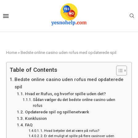
Home
»
Bedste online casino uden rofus med opdaterede spil
Table of Contents
Bedste online casino uden rofus med opdaterede
spil
Hvad er Rufus, og hvorfor spille uden det?
Sådan vælger du det bedste online casino uden
rofus
Opdaterede spil og spillenetværk
Konklusion
FAQ
1. Hvad betyder det at være på rofus?
2. Er det muligt at spille på flere casinoer uden