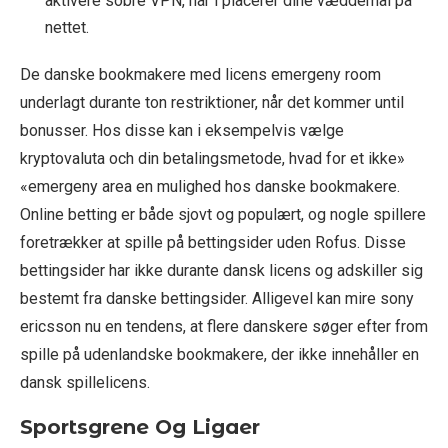
aktivere sobre VPN, når i placerer dine væddemål på
nettet.
De danske bookmakere med licens emergeny room
underlagt durante ton restriktioner, når det kommer until
bonusser. Hos disse kan i eksempelvis vælge
kryptovaluta och din betalingsmetode, hvad for et ikke»
«emergeny area en mulighed hos danske bookmakere.
Online betting er både sjovt og populært, og nogle spillere
foretrækker at spille på bettingsider uden Rofus. Disse
bettingsider har ikke durante dansk licens og adskiller sig
bestemt fra danske bettingsider. Alligevel kan mire sony
ericsson nu en tendens, at flere danskere søger efter from
spille på udenlandske bookmakere, der ikke innehåller en
dansk spillelicens.
Sportsgrene Og Ligaer