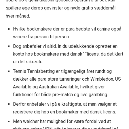
spillere øge deres gevinster og nyde gratis væddemål
hver måned.
Hvilke bookmakere der er para bedste vil canine også
variere fra person til person.
Dog anbefaler vi altid, in du udelukkende opretter en
konto hos bookmakere med dansk” “licens, da det klart
er det sikreste.
Tennis Tennisbetting er tilgængeligt året rundt og
dækker alle para store turneringer och Wimbledon, US
Available og Australian Available, hvilket giver
funktioner for både pre-match og live gambling.
Derfor anbefaler vi på e kraftigste, at man vælger at
registrere dig hos en bookmaker med dansk licens.
Men welcher har mulighed for være fordel ved at