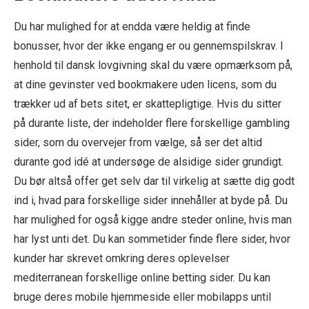
Du har mulighed for at endda være heldig at finde
bonusser, hvor der ikke engang er ou gennemspilskrav. I
henhold til dansk lovgivning skal du være opmærksom på,
at dine gevinster ved bookmakere uden licens, som du
trækker ud af bets sitet, er skattepligtige. Hvis du sitter
på durante liste, der indeholder flere forskellige gambling
sider, som du overvejer from vælge, så ser det altid
durante god idé at undersøge de alsidige sider grundigt.
Du bør altså offer get selv dar til virkelig at sætte dig godt
ind i, hvad para forskellige sider innehåller at byde på. Du
har mulighed for også kigge andre steder online, hvis man
har lyst unti det. Du kan sommetider finde flere sider, hvor
kunder har skrevet omkring deres oplevelser
mediterranean forskellige online betting sider. Du kan
bruge deres mobile hjemmeside eller mobilapps until