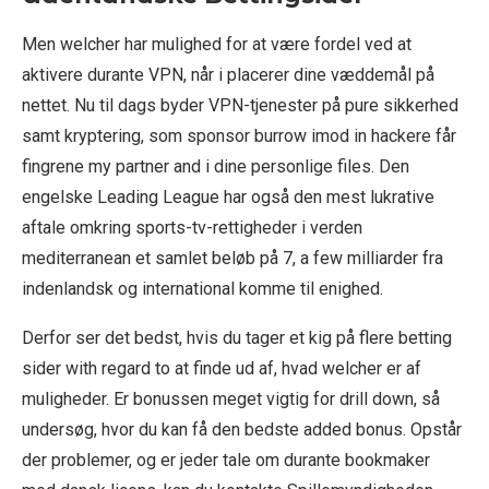
Men welcher har mulighed for at være fordel ved at
aktivere durante VPN, når i placerer dine væddemål på
nettet. Nu til dags byder VPN-tjenester på pure sikkerhed
samt kryptering, som sponsor burrow imod in hackere får
fingrene my partner and i dine personlige files. Den
engelske Leading League har også den mest lukrative
aftale omkring sports-tv-rettigheder i verden
mediterranean et samlet beløb på 7, a few milliarder fra
indenlandsk og international komme til enighed.
Derfor ser det bedst, hvis du tager et kig på flere betting
sider with regard to at finde ud af, hvad welcher er af
muligheder. Er bonussen meget vigtig for drill down, så
undersøg, hvor du kan få den bedste added bonus. Opstår
der problemer, og er jeder tale om durante bookmaker