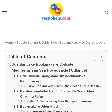
Home
»
Bedste Betting & Odds Sider: Bookmakere Med Dansk Licens
Table of Contents
Udenlandske Bookmakere Spilsider
Mediterranean Sea Hovedsæde I Udlandet
Ofte Stillede Spørgsmål Om Udenlandske
Bettingsider
Hvilke Bookmakere Uden Dansk Licens Er De Bedste?
Betalingsmetoder Når Du Spiller På Odds Uden
Omkring Rofus
Vigtigt At Finde Living Area Rigtige Bookmaker
Bookmakere Uden Mitid
Bookmakere Uden Dansk Licens