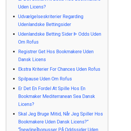
Uden Licens?
Udvælgelseskriterier Regarding
Udenlandske Bettingsider
Udenlandske Betting Sider ᐈ Odds Uden
Om Rofus
Registrer Get Hos Bookmakere Uden
Dansk Licens
Ekstra Kriterier For Chances Uden Rofus
Spilpause Uden Om Rofus
Er Det En Fordel At Spille Hos En
Bookmaker Mediterranean Sea Dansk
Licens?
Skal Jeg Bruge Mitid, Når Jeg Spiller Hos
Bookmakere Uden Dansk Licens?”
“[newline]bonusser På Oddssider Uden