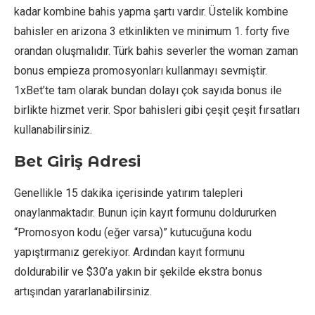
kadar kombine bahis yapma şartı vardır. Üstelik kombine
bahisler en arizona 3 etkinlikten ve minimum 1. forty five
orandan oluşmalıdır. Türk bahis severler the woman zaman
bonus empieza promosyonları kullanmayı sevmiştir.
1xBet’te tam olarak bundan dolayı çok sayıda bonus ile
birlikte hizmet verir. Spor bahisleri gibi çeşit çeşit fırsatları
kullanabilirsiniz.
Bet Giriş Adresi
Genellikle 15 dakika içerisinde yatırım talepleri
onaylanmaktadır. Bunun için kayıt formunu doldururken
“Promosyon kodu (eğer varsa)” kutucuğuna kodu
yapıştırmanız gerekiyor. Ardından kayıt formunu
doldurabilir ve $30’a yakın bir şekilde ekstra bonus
artışından yararlanabilirsiniz.