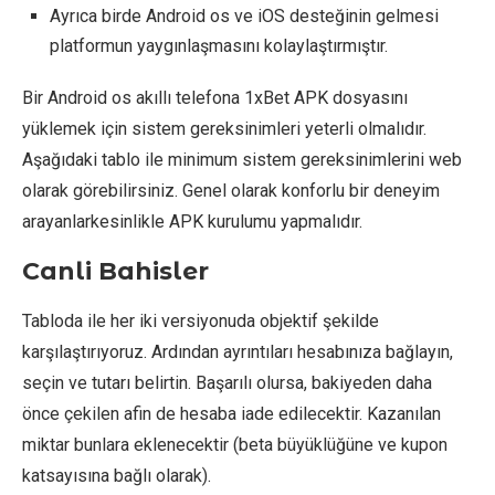
Ayrıca birde Android os ve iOS desteğinin gelmesi
platformun yaygınlaşmasını kolaylaştırmıştır.
Bir Android os akıllı telefona 1xBet APK dosyasını
yüklemek için sistem gereksinimleri yeterli olmalıdır.
Aşağıdaki tablo ile minimum sistem gereksinimlerini web
olarak görebilirsiniz. Genel olarak konforlu bir deneyim
arayanlarkesinlikle APK kurulumu yapmalıdır.
Canli Bahisler
Tabloda ile her iki versiyonuda objektif şekilde
karşılaştırıyoruz. Ardından ayrıntıları hesabınıza bağlayın,
seçin ve tutarı belirtin. Başarılı olursa, bakiyeden daha
önce çekilen afin de hesaba iade edilecektir. Kazanılan
miktar bunlara eklenecektir (beta büyüklüğüne ve kupon
katsayısına bağlı olarak).