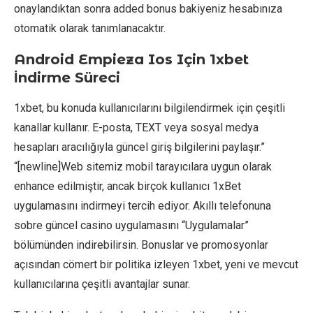
onaylandıktan sonra added bonus bakiyeniz hesabınıza
otomatik olarak tanımlanacaktır.
Android Empieza Ios Için 1xbet
İndirme Süreci
1xbet, bu konuda kullanıcılarını bilgilendirmek için çeşitli
kanallar kullanır. E-posta, TEXT veya sosyal medya
hesapları aracılığıyla güncel giriş bilgilerini paylaşır.”
“[newline]Web sitemiz mobil tarayıcılara uygun olarak
enhance edilmiştir, ancak birçok kullanıcı 1xBet
uygulamasını indirmeyi tercih ediyor. Akıllı telefonuna
sobre güncel casino uygulamasını “Uygulamalar”
bölümünden indirebilirsin. Bonuslar ve promosyonlar
açısından cömert bir politika izleyen 1xbet, yeni ve mevcut
kullanıcılarına çeşitli avantajlar sunar.