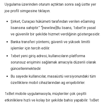
Uygulama üzerinden oturum açtıktan sonra sağ üstte yer
joe profil simgesine tıklayın.
Şirket, Curaçao hükümeti tarafından verilen eGaming
lisansına sahiptir.” “[newline]Bu lisans, 1xbet’in yasal
ve güvenilir bir şekilde hizmet verdiğinin göstergesidir.
Banka transferi yöntemi, güvenli ve yüksek limitli
işlemler için tercih edilir.
1xbet yeni giriş adresi, kullanıcıların platforma
sorunsuz erişimini sağlamak amacıyla düzenli olarak
güncellenmektedir.
Bu sayede kullanıcılar, masaüstü versiyonundaki tüm
özelliklere mobil cihazlarından ag erişebilirler.
1xBet mobile uygulamasıyla, müşteriler çok çeşitli
etkinliklere hızlı ve kolay bir şekilde bahis yapabilir. 1xBet