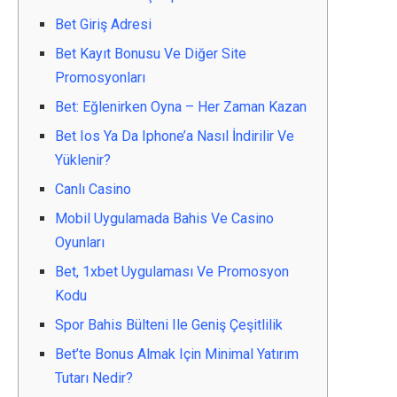
Bet Giriş Adresi
Bet Kayıt Bonusu Ve Diğer Site
Promosyonları
Bet: Eğlenirken Oyna – Her Zaman Kazan
Bet Ios Ya Da Iphone’a Nasıl İndirilir Ve
Yüklenir?
Canlı Casino
Mobil Uygulamada Bahis Ve Casino
Oyunları
Bet, 1xbet Uygulaması Ve Promosyon
Kodu
Spor Bahis Bülteni Ile Geniş Çeşitlilik
Bet’te Bonus Almak Için Minimal Yatırım
Tutarı Nedir?