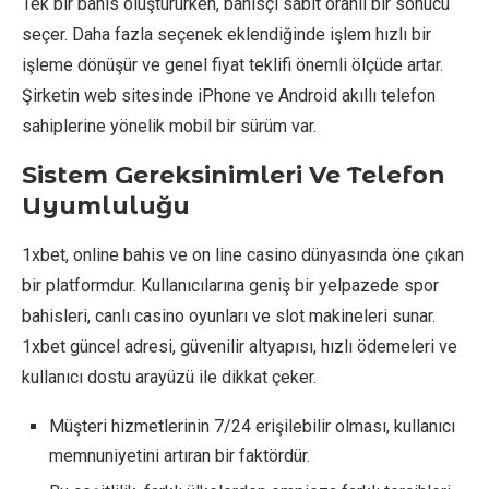
Tek bir bahis oluştururken, bahisçi sabit oranlı bir sonucu
seçer. Daha fazla seçenek eklendiğinde işlem hızlı bir
işleme dönüşür ve genel fiyat teklifi önemli ölçüde artar.
Şirketin web sitesinde iPhone ve Android akıllı telefon
sahiplerine yönelik mobil bir sürüm var.
Sistem Gereksinimleri Ve Telefon
Uyumluluğu
1xbet, online bahis ve on line casino dünyasında öne çıkan
bir platformdur. Kullanıcılarına geniş bir yelpazede spor
bahisleri, canlı casino oyunları ve slot makineleri sunar.
1xbet güncel adresi, güvenilir altyapısı, hızlı ödemeleri ve
kullanıcı dostu arayüzü ile dikkat çeker.
Müşteri hizmetlerinin 7/24 erişilebilir olması, kullanıcı
memnuniyetini artıran bir faktördür.