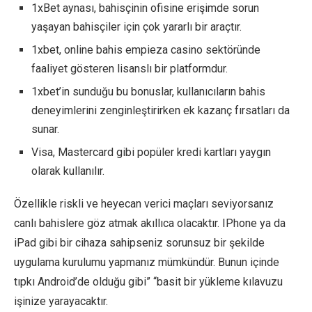
1xBet aynası, bahisçinin ofisine erişimde sorun
yaşayan bahisçiler için çok yararlı bir araçtır.
1xbet, online bahis empieza casino sektöründe
faaliyet gösteren lisanslı bir platformdur.
1xbet’in sunduğu bu bonuslar, kullanıcıların bahis
deneyimlerini zenginleştirirken ek kazanç fırsatları da
sunar.
Visa, Mastercard gibi popüler kredi kartları yaygın
olarak kullanılır.
Özellikle riskli ve heyecan verici maçları seviyorsanız
canlı bahislere göz atmak akıllıca olacaktır. IPhone ya da
iPad gibi bir cihaza sahipseniz sorunsuz bir şekilde
uygulama kurulumu yapmanız mümkündür. Bunun içinde
tıpkı Android’de olduğu gibi” “basit bir yükleme kılavuzu
işinize yarayacaktır.