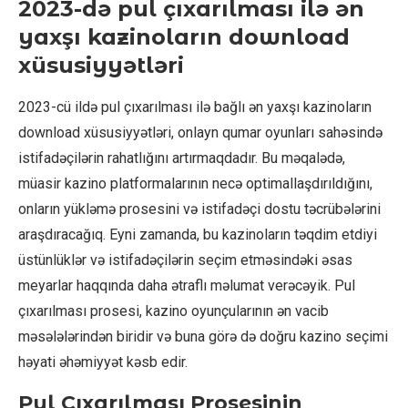
2023-də pul çıxarılması ilə ən
yaxşı kazinoların download
xüsusiyyətləri
2023-cü ildə pul çıxarılması ilə bağlı ən yaxşı kazinoların
download xüsusiyyətləri, onlayn qumar oyunları sahəsində
istifadəçilərin rahatlığını artırmaqdadır. Bu məqalədə,
müasir kazino platformalarının necə optimallaşdırıldığını,
onların yükləmə prosesini və istifadəçi dostu təcrübələrini
araşdıracağıq. Eyni zamanda, bu kazinoların təqdim etdiyi
üstünlüklər və istifadəçilərin seçim etməsindəki əsas
meyarlar haqqında daha ətraflı məlumat verəcəyik. Pul
çıxarılması prosesi, kazino oyunçularının ən vacib
məsələlərindən biridir və buna görə də doğru kazino seçimi
həyati əhəmiyyət kəsb edir.
Pul Çıxarılması Prosesinin