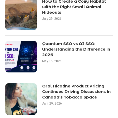
How to Create a Cozy Habitat
with the Right Small Animal
Hideouts
July 29, 2026
Quantum SEO vs AI SEO:
Understanding the Difference in
2026
May 15, 2026
Oral Nicotine Product Pricing
Continues Driving Discussions in
Canada’s Tobacco Space
April 29, 2026