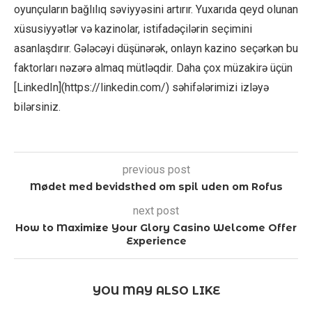
oyunçuların bağlılıq səviyyəsini artırır. Yuxarıda qeyd olunan
xüsusiyyətlər və kazinolar, istifadəçilərin seçimini
asanlaşdırır. Gələcəyi düşünərək, onlayn kazino seçərkən bu
faktorları nəzərə almaq mütləqdir. Daha çox müzakirə üçün
[LinkedIn](https://linkedin.com/) səhifələrimizi izləyə
bilərsiniz.
previous post
Mødet med bevidsthed om spil uden om Rofus
next post
How to Maximize Your Glory Casino Welcome Offer
Experience
YOU MAY ALSO LIKE